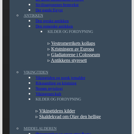
Sivilisasjonenes fremvekst
Det gamle Egypt
ANTIKKEN
Den greske antikken
Den romerske antikken
KILDER OG FORDYPNING
▹
Vestromerrikets kollaps
▹
Kristningen av Europa
▹
Gladiatorene i Colosseum
▹
Antikkens styresett
VIKINGTIDEN
Vikingtiden og norsk jernalder
Rikssamling og kristning
Norrøn mytologi
Vikingenes kult
KILDER OG FORDYPNING
▹
Vikingtidens kilder
▹
Skaldekvad om Olav den hellige
MIDDELALDEREN
Østromerriket og arven etter Roma