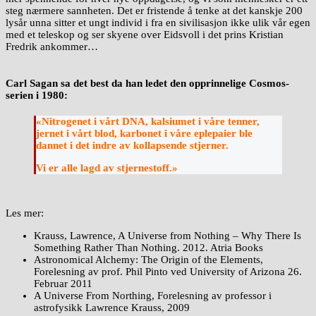
steg nærmere sannheten. Det er fristende å tenke at det kanskje 200
lysår unna sitter et ungt individ i fra en sivilisasjon ikke ulik vår egen
med et teleskop og ser skyene over Eidsvoll i det prins Kristian
Fredrik ankommer…
Carl Sagan sa det best da han ledet den opprinnelige Cosmos-
serien i 1980:
«Nitrogenet i vårt DNA, kalsiumet i våre tenner,
jernet i vårt blod, karbonet i våre eplepaier ble
dannet i det indre av kollapsende stjerner.
Vi er alle lagd av stjernestoff.»
Les mer:
Krauss, Lawrence, A Universe from Nothing – Why There Is
Something Rather Than Nothing. 2012. Atria Books
Astronomical Alchemy: The Origin of the Elements,
Forelesning av prof. Phil Pinto ved University of Arizona 26.
Februar 2011
A Universe From Northing, Forelesning av professor i
astrofysikk Lawrence Krauss, 2009