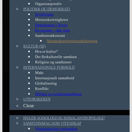
Organisasjonsliv
POLITIKK OG DEMOKRATI
Styreformer
Menneskerettigheter
Demokratiet i Norge
En stemme – ditt valg
Samfunnsøkonomi
Menneskerettighetserklæringen
KULTUR (SF)
Hva er kultur?
Det flerkulturelle samfunn
Religion og samfunnet
INTERNASJONALE FORHOLD
Makt
Internasjonalt samarbeid
Globalisering
Konflikt
Miljøet og verdenssamfunnet
UTFORSKEREN
Close
Sosiologi
HVA ER SOSIOLOGI OG SOSIALANTROPOLOGI?
SAMFUNNSFAG SOM VITENSKAP
Vitenskapelige tenkemåter