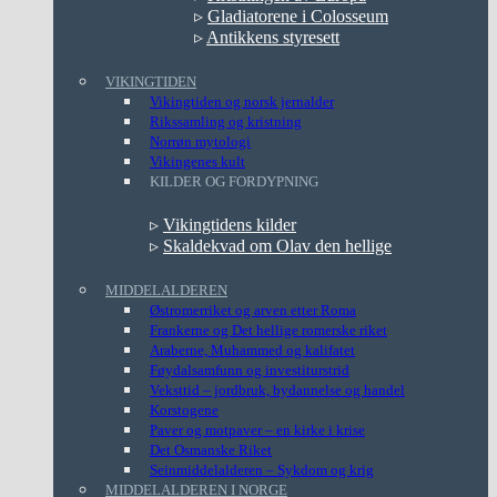
▹
Gladiatorene i Colosseum
▹
Antikkens styresett
VIKINGTIDEN
Vikingtiden og norsk jernalder
Rikssamling og kristning
Norrøn mytologi
Vikingenes kult
KILDER OG FORDYPNING
▹
Vikingtidens kilder
▹
Skaldekvad om Olav den hellige
MIDDELALDEREN
Østromerriket og arven etter Roma
Frankerne og Det hellige romerske riket
Araberne, Muhammed og kalifatet
Føydalsamfunn og investiturstrid
Veksttid – jordbruk, bydannelse og handel
Korstogene
Paver og motpaver – en kirke i krise
Det Osmanske Riket
Seinmiddelalderen – Sykdom og krig
MIDDELALDEREN I NORGE