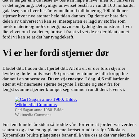
det er lenger enn de fleste av oss kan håpe å leve, men for universet
er det ingenting. Det synlige universet består av rundt 100 milliarder
galakser, som hver består av mellom ti millioner og 100 billioner
stjerner hvor nye atomer hele tiden dannes. Og dette er bare den
delen av universet vi kan se, mesteparten er lagd av stoffer som
mørk materie og mørk energi, navn som tydelig demonstrerer hvor
lite vi vet om hva det er, bortsett fra at vi vet de er der blant annet
fordi vi kan se at det har tyngdekraft.
Vi er her fordi stjerner dør
Blodet ditt, huden din, hjertet ditt. Alt du er, er der fordi stjerner
levde og døde i universet. 90 prosent av atomene i din kropp ble
dannet i en supernova.
Du er stjernestøv
. I dag, 4,6 milliarder år
etter at vår nærmeste stjerne begynte å skinne og støv fra for
lengst svunne stjerner klumpet seg sammen rundt den, lever vi.
Carl Sagan anno 1980. Bilde:
Wikimedia Commons
For fem hundre år siden så trodde våre forfedre at jorden var verdens
sentrum og at solen og planetene kretset rundt oss før Nikolaus
Kopernikus brukte planetenes baner til å vise oss at det var slett ikke