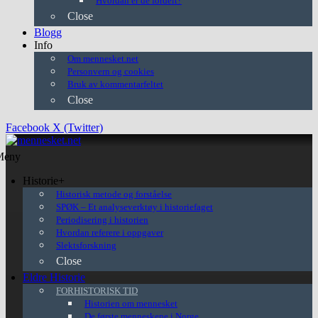
Hvordan er de fordelt?
Close
Blogg
Info
Om mennesket.net
Personvern og cookies
Bruk av kommentarfeltet
Close
Facebook
X (Twitter)
Meny
Historie+
Historisk metode og forståelse
SPØK – Et analyseverktøy i historiefaget
Periodisering i historien
Hvordan referere i oppgaver
Slektsforskning
Close
Eldre Historie
FORHISTORISK TID
Historien om mennesket
De første menneskene i Norge