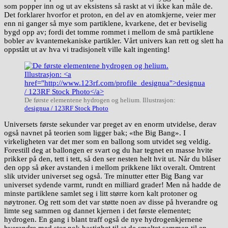
som popper inn og ut av eksistens så raskt at vi ikke kan måle de.
Det forklarer hvorfor et proton, en del av en atomkjerne, veier mer
enn ni ganger så mye som partiklene, kvarkene, det er beviselig
bygd opp av; fordi det tomme rommet i mellom de små partiklene
bobler av kvantemekaniske partikler. Vårt univers kan rett og slett ha
oppstått ut av hva vi tradisjonelt ville kalt ingenting!
De første elementene hydrogen og helium. Illustrasjon:
designua / 123RF Stock Photo
Universets første sekunder var preget av en enorm utvidelse, derav
også navnet på teorien som ligger bak; «the Big Bang». I
virkeligheten var det mer som en ballong som utvidet seg veldig.
Forestill deg at ballongen er svart og du har tegnet en masse hvite
prikker på den, tett i tett, så den ser nesten helt hvit ut. Når du blåser
den opp så øker avstanden i mellom prikkene likt overalt. Omtrent
slik utvider universet seg også. Tre minutter etter Big Bang var
universet sydende varmt, rundt en milliard grader! Men nå hadde de
minste partiklene samlet seg i litt større korn kalt protoner og
nøytroner. Og rett som det var støtte noen av disse på hverandre og
limte seg sammen og dannet kjernen i det første elementet;
hydrogen. En gang i blant traff også de nye hydrogenkjernene
hverandre med stor nok hastighet til at de smeltet sammen til en