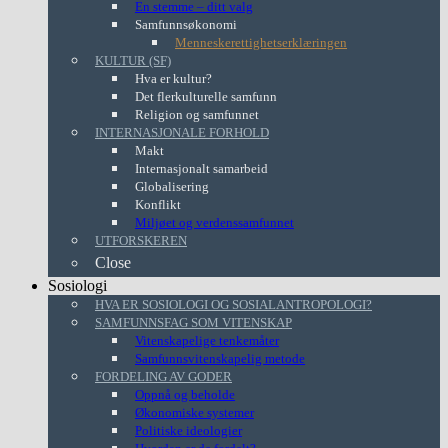
En stemme – ditt valg
Samfunnsøkonomi
Menneskerettighetserklæringen
KULTUR (SF)
Hva er kultur?
Det flerkulturelle samfunn
Religion og samfunnet
INTERNASJONALE FORHOLD
Makt
Internasjonalt samarbeid
Globalisering
Konflikt
Miljøet og verdenssamfunnet
UTFORSKEREN
Close
Sosiologi
HVA ER SOSIOLOGI OG SOSIALANTROPOLOGI?
SAMFUNNSFAG SOM VITENSKAP
Vitenskapelige tenkemåter
Samfunnsvitenskapelig metode
FORDELING AV GODER
Oppnå og beholde
Økonomiske systemer
Politiske ideologier