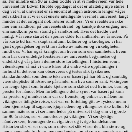
så. For mindre enn 90 år siden trodde vi at vi melkeveien var hele
universet før Edwin Hubble oppdaget at det er ufattelig mye større. I
dag vet vi at universet er så enormt at ingen astronom lenger våger
selvsikkert si at vi er det eneste intelligente vesenet i universet, langt
mindre at det arrogant nok roterer rundt oss. Vi er i realiteten ikke
mer enn sandkorn på universets strand, og kanskje ikke engang mer
enn sandkorn på en strand på sandkornet. Hvis det hadde vært
mulig. Vår reise startet da stjerner døde for milliarder av år siden. På
vår korte tid har vi skapt samfunn, kulturer og teknologier, vi har
gjort oppdagelser og søkt forståelse av naturen og virkeligheten
rundt oss. Vi har også kranglet om hvem som eier sannheten, hvem
som har den endelige forståelsen av universets begynnelse og
endelikt og vår plass i denne store fortellingen. I historien som i
vitenskapen så må vi være klare til å endre våre oppfatninger i
forhold til det som kan observeres og testes slik fysikernes
standardmodell som denne teksten er basert på har blitt, og samtidig
være skeptiske til løsrevne påstander om hva som er sant. Vikingene
var lenge kjent som brutale kjettere som slaktet ned kvinner, barn og
prester for hånde. Men fortellingene dette synet var basert på kom
fra prester og munker som var de fremste, og enkleste, målene for
vikingenes tidligste reiser, det var en fortelling gitt av rystede menn
uten kjennskap til sagaene, kjøpstedene og vikingenes rike kultur. På
samme måte som vi ser annerledes på universet i dag enn vi gjorde
for 90 år siden, ser vi annerledes på vikingen. Vi ser dyktige
håndverkere, fremragende navigatører og ivrige handelsmenn.
Historien slik vi ser den, som universet slik vi ser det, blir større og
mer spennende for hver nye oppdagelse, og vi som mennesker er ett