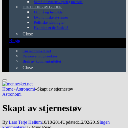
Samfunnsvitenskapelig metode
FORDELING AV GODER
Oppnå og beholde
Økonomiske systemer
Politiske ideologier
Hvordan er de fordelt?
Close
Blogg
Info
Om mennesket.net
Personvern og cookies
Bruk av kommentarfeltet
Close
Home
»
Astronomi
»
Skapt av stjernestøv
Astronomi
Skapt av stjernestøv
By
Lars Terje Hellum
10/10/2014
Updated:
12/02/2019
Ingen
kommentarer
12 Mins Read