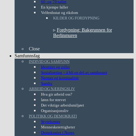
60- og 70-tallet
En kjempe faller
Velferdsstat og rikdom
KILDER OG FORDYPNING
▹
Fordypning: Bakgrunnen for
Berlinmuren
Close
Samfunnsfag
INDIVID OG SAMFUNN
Identitet og roller
Sosialisering – å bli en del av samfunnet
Normer og kriminalitet
Samliv
ARBEID OG NÆRINGSLIV
Hva gir arbeid oss?
lønn for strevet
Det viktige arbeidsmiljøet
Organisasjonsliv
POLITIKK OG DEMOKRATI
Styreformer
Menneskerettigheter
Demokratiet i Norge