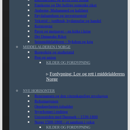
Frankerne og Det hellige romerske riket
Araberne, Muhammed og kalifatet
Føydalsamfunn og investiturstrid
Veksttid – jordbruk, bydannelse og handel
Korstogene
Paver og motpaver – en kirke i krise
Det Osmanske Riket
Seinmiddelalderen – Sykdom og krig
MIDDELALDEREN I NORGE
Borgerkrig og storhetstid
Pest og union
KILDER OG FORDYPNING
▹
Fordypning: Lov og rett i middelalderens
Norge
NYE HORISONTER
Renessansen og den vitenskapelige revolusjon
Reformasjonen
Oppdagelsenes tidsalder
Styreformer i endring
Unionstiden med Danmark – 1536-1800
Norge 1500-1800 – et samfunn i vekst
KILDER OG FORDYPNING