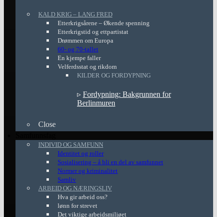
KALD KRIG – LANG FRED
Etterkrigsårene – Økende spenning
Etterkrigstid og ettpartistat
Drømmen om Europa
60- og 70-tallet
En kjempe faller
Velferdsstat og rikdom
KILDER OG FORDYPNING
▹
Fordypning: Bakgrunnen for
Berlinmuren
Close
Samfunnsfag
INDIVID OG SAMFUNN
Identitet og roller
Sosialisering – å bli en del av samfunnet
Normer og kriminalitet
Samliv
ARBEID OG NÆRINGSLIV
Hva gir arbeid oss?
lønn for strevet
Det viktige arbeidsmiljøet