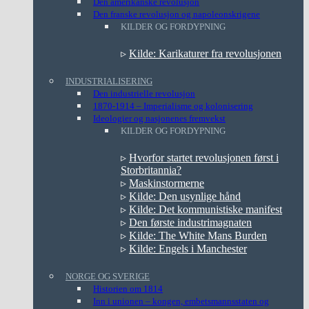
Den amerikanske revolusjon
Den franske revolusjon og napoleonskrigene
KILDER OG FORDYPNING
▹
Kilde: Karikaturer fra revolusjonen
INDUSTRIALISERING
Den industrielle revolusjon
1870-1914 – Imperialisme og kolonisering
Ideologier og nasjonenes fremvekst
KILDER OG FORDYPNING
▹
Hvorfor startet revolusjonen først i
Storbritannia?
▹
Maskinstormerne
▹
Kilde: Den usynlige hånd
▹
Kilde: Det kommunistiske manifest
▹
Den første industrimagnaten
▹
Kilde: The White Mans Burden
▹
Kilde: Engels i Manchester
NORGE OG SVERIGE
Historien om 1814
Inn i unionen – kongen, embetsmannsstaten og