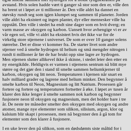
avstand. Hvis solen hadde vært ti ganger så stor som den er, ville den
ha brent ut i løpet av ti millioner år. Den ville aldri ha dannet en
støvsky rundt seg som igjen klumpet seg sammen til planeter. Jorden
ville aldri ha eksistert og ingen planter, dyr eller mennesker ville ha
oppstått. Den ville i stedet ha endt sine dager som en hvit dverg; en
varm masse av oksygen og karbon. Uansett hvor avhengige vi er av
vår egen sol, ville vi aldri ha eksistert hvis det ikke var for de
virkelig store stjernene i universet. De som er over 10 ganger solens
størrelse. Det er disse vi kommer fra. De starter livet som andre
stjerner ved å smelte hydrogen til helium og små mengder nitrogen i
rundt ti millioner år før de har brukt opp sine lagre av hydrogen.
Men stjernen slutter allikevel ikke å skinne, i stedet leter den etter en
ny energikilde. Heldigvis er varmen i stjernens sentrum nå blitt mye
større og det gjør den i stand til smelte sammen heliumkjerner til
karbon, oksygen og litt neon. Temperaturen i kjernen når snart en
halv milliard grader og lagrene med helium minker. Den begynner å
smelte karbon til Neon, Magnesium og litt Natrium. Prosessen går
fortere og fortere og temperaturen fortsetter å øke. I løpet av tusen år
klarer den ikke lenger å smelte sammen nok karbon og begynner
fusjonere neon til oksygen og magnesium, men det holder bare i tre
år. De neste tre måneder smelter den oksygen med oksygen og andre
atomer, mange nye elementer som silikon, silisium, argon, klor og
kalsium blir skapt i prosessen, men nå begynner den å gå tom for
elementer som den klarer å fusjonere.
I en uke lever den på silikon, som en dødsdømts siste måltid for i