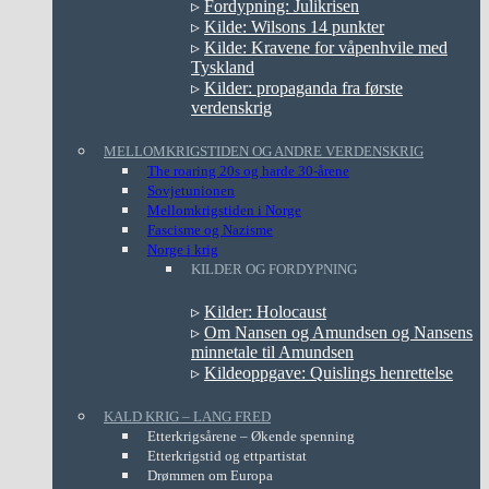
▹
Fordypning: Julikrisen
▹
Kilde: Wilsons 14 punkter
▹
Kilde: Kravene for våpenhvile med
Tyskland
▹
Kilder: propaganda fra første
verdenskrig
MELLOMKRIGSTIDEN OG ANDRE VERDENSKRIG
The roaring 20s og harde 30-årene
Sovjetunionen
Mellomkrigstiden i Norge
Fascisme og Nazisme
Norge i krig
KILDER OG FORDYPNING
▹
Kilder: Holocaust
▹
Om Nansen og Amundsen og Nansens
minnetale til Amundsen
▹
Kildeoppgave: Quislings henrettelse
KALD KRIG – LANG FRED
Etterkrigsårene – Økende spenning
Etterkrigstid og ettpartistat
Drømmen om Europa