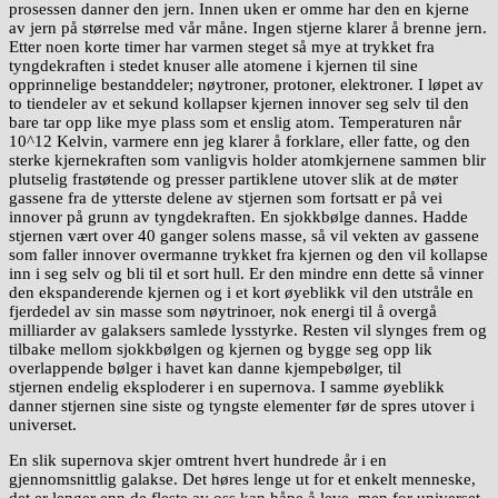
prosessen danner den jern. Innen uken er omme har den en kjerne
av jern på størrelse med vår måne. Ingen stjerne klarer å brenne jern.
Etter noen korte timer har varmen steget så mye at trykket fra
tyngdekraften i stedet knuser alle atomene i kjernen til sine
opprinnelige bestanddeler; nøytroner, protoner, elektroner. I løpet av
to tiendeler av et sekund kollapser kjernen innover seg selv til den
bare tar opp like mye plass som et enslig atom. Temperaturen når
10^12 Kelvin, varmere enn jeg klarer å forklare, eller fatte, og den
sterke kjernekraften som vanligvis holder atomkjernene sammen blir
plutselig frastøtende og presser partiklene utover slik at de møter
gassene fra de ytterste delene av stjernen som fortsatt er på vei
innover på grunn av tyngdekraften. En sjokkbølge dannes. Hadde
stjernen vært over 40 ganger solens masse, så vil vekten av gassene
som faller innover overmanne trykket fra kjernen og den vil kollapse
inn i seg selv og bli til et sort hull. Er den mindre enn dette så vinner
den ekspanderende kjernen og i et kort øyeblikk vil den utstråle en
fjerdedel av sin masse som nøytrinoer, nok energi til å overgå
milliarder av galaksers samlede lysstyrke. Resten vil slynges frem og
tilbake mellom sjokkbølgen og kjernen og bygge seg opp lik
overlappende bølger i havet kan danne kjempebølger, til
stjernen endelig eksploderer i en supernova. I samme øyeblikk
danner stjernen sine siste og tyngste elementer før de spres utover i
universet.
En slik supernova skjer omtrent hvert hundrede år i en
gjennomsnittlig galakse. Det høres lenge ut for et enkelt menneske,