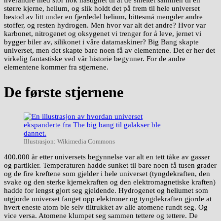
større kjerne, helium, og slik holdt det på frem til hele universet
bestod av litt under en fjerdedel helium, bittesmå mengder andre
stoffer, og resten hydrogen. Men hvor var alt det andre? Hvor var
karbonet, nitrogenet og oksygenet vi trenger for å leve, jernet vi
bygger biler av, silikonet i våre datamaskiner? Big Bang skapte
universet, men det skapte bare noen få av elementene. Det er her det
virkelig fantastiske ved vår historie begynner. For de andre
elementene kommer fra stjernene.
De første stjernene
Illustrasjon: Wikimedia Commons
400.000 år etter universets begynnelse var alt en tett tåke av gasser
og partikler. Temperaturen hadde sunket til bare noen få tusen grader
og de fire kreftene som gjelder i hele universet (tyngdekraften, den
svake og den sterke kjernekraften og den elektromagnetiske kraften)
hadde for lengst gjort seg gjeldende. Hydrogenet og heliumet som
utgjorde universet fanget opp elektroner og tyngdekraften gjorde at
hvert eneste atom ble selv tiltrukket av alle atomene rundt seg. Og
vice versa. Atomene klumpet seg sammen tettere og tettere. De