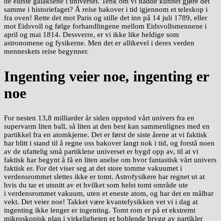
de eldste galaksene i universet. Tenk om vi hadde kunnet gjøre det
samme i historiefaget? Å reise bakover i tid igjennom et teleskop i
fra oven! Rette det mot Paris og stille det inn på 14 juli 1789, eller
mot Eidsvoll og følge forhandlingene mellom Eidsvollsmennene i
april og mai 1814. Dessverre, er vi ikke like heldige som
astronomene og fysikerne. Men det er allikevel i deres verden
menneskets reise begynner.
Ingenting veier noe, ingenting er
noe
For nesten 13,8 milliarder år siden oppstod vårt univers fra en
supervarm liten ball, så liten at den best kan sammenlignes med en
partikkel fra en atomkjerne. Det er først de siste årene at vi faktisk
har blitt i stand til å regne oss bakover langt nok i tid, og forstå noen
av de ufattelig små partiklene universet er bygd opp av, til at vi
faktisk har begynt å få en liten anelse om hvor fantastisk vårt univers
faktisk er. For det viser seg at det store tomme vakuumet i
verdensrommet slettes ikke er tomt. Astrofysikere har regnet ut at
hvis du tar et utsnitt av et hvilket som helst tomt område ute
i verdensrommet vakuum, uten et eneste atom, og har det en målbar
vekt. Det veier noe! Takket være kvantefysikken vet vi i dag at
ingenting ikke lenger er ingenting. Tomt rom er på et ekstremt
mikroskopisk plan i virkeligheten et boblende brygg av partikler