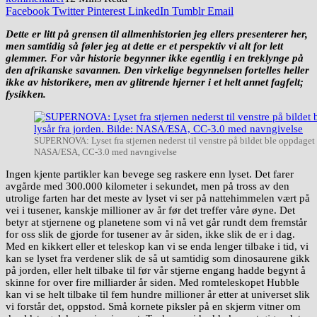
Facebook
Twitter
Pinterest
LinkedIn
Tumblr
Email
Dette er litt på grensen til allmenhistorien jeg ellers presenterer her,
men samtidig så føler jeg at dette er et perspektiv vi alt for lett
glemmer. For vår historie begynner ikke egentlig i en treklynge på
den afrikanske savannen. Den virkelige begynnelsen fortelles heller
ikke av historikere, men av glitrende hjerner i et helt annet fagfelt;
fysikken.
SUPERNOVA: Lyset fra stjernen nederst til venstre på bildet ble oppdaget i
NASA/ESA, CC-3.0 med navngivelse
Ingen kjente partikler kan bevege seg raskere enn lyset. Det farer
avgårde med 300.000 kilometer i sekundet, men på tross av den
utrolige farten har det meste av lyset vi ser på nattehimmelen vært på
vei i tusener, kanskje millioner av år før det treffer våre øyne. Det
betyr at stjernene og planetene som vi nå vet går rundt dem fremstår
for oss slik de gjorde for tusener av år siden, ikke slik de er i dag.
Med en kikkert eller et teleskop kan vi se enda lenger tilbake i tid, vi
kan se lyset fra verdener slik de så ut samtidig som dinosaurene gikk
på jorden, eller helt tilbake til før vår stjerne engang hadde begynt å
skinne for over fire milliarder år siden. Med romteleskopet Hubble
kan vi se helt tilbake til fem hundre millioner år etter at universet slik
vi forstår det, oppstod. Små kornete piksler på en skjerm vitner om