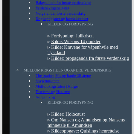
Bakgrunnen for første verdenskrig
Verdenskrigens gang
Norge under første verdenskrig
Krigsoppgjøret og konsekvenser
KILDER OG FORDYPNING
▹
Fordypning: Julikrisen
▹
Kilde: Wilsons 14 punkter
▹
Kilde: Kravene for våpenhvile med
Tyskland
▹
Kilder: propaganda fra første verdenskrig
MELLOMKRIGSTIDEN OG ANDRE VERDENSKRIG
The roaring 20s og harde 30-årene
Sovjetunionen
Mellomkrigstiden i Norge
Fascisme og Nazisme
Norge i krig
KILDER OG FORDYPNING
▹
Kilder: Holocaust
▹
Om Nansen og Amundsen og Nansens
minnetale til Amundsen
▹
Kildeoppgave: Quislings henrettelse