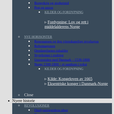
Borgerkrig og storhetstid
Pest og union
KILDER OG FORDYPNING
▹
Fordypning: Lov og rett i
middelalderens Norge
NYE HORISONTER
Renessansen og den vitenskapelige revolusjon
Reformasjonen
Oppdagelsenes tidsalder
Styreformer i endring
Unionstiden med Danmark – 1536-1800
Norge 1500-1800 – et samfunn i vekst
KILDER OG FORDYPNING
▹
Kilde: Kongeloven av 1665
▹
Eksentriske konger i Danmark-Norge
Close
Nyere historie
REVOLUSJONER
Opplysningstidens ideer