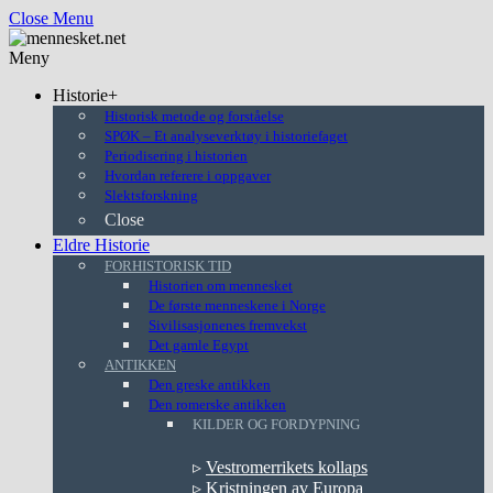
Close Menu
Meny
Historie+
Historisk metode og forståelse
SPØK – Et analyseverktøy i historiefaget
Periodisering i historien
Hvordan referere i oppgaver
Slektsforskning
Close
Eldre Historie
FORHISTORISK TID
Historien om mennesket
De første menneskene i Norge
Sivilisasjonenes fremvekst
Det gamle Egypt
ANTIKKEN
Den greske antikken
Den romerske antikken
KILDER OG FORDYPNING
▹
Vestromerrikets kollaps
▹
Kristningen av Europa