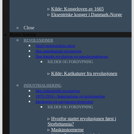
▹
Kilde: Kongeloven av 1665
▹
Eksentriske konger i Danmark-Norge
Close
Nyere historie
REVOLUSJONER
Opplysningstidens ideer
Den amerikanske revolusjon
Den franske revolusjon og napoleonskrigene
KILDER OG FORDYPNING
▹
Kilde: Karikaturer fra revolusjonen
INDUSTRIALISERING
Den industrielle revolusjon
1870-1914 – Imperialisme og kolonisering
Ideologier og nasjonenes fremvekst
KILDER OG FORDYPNING
▹
Hvorfor startet revolusjonen først i
Storbritannia?
▹
Maskinstormerne