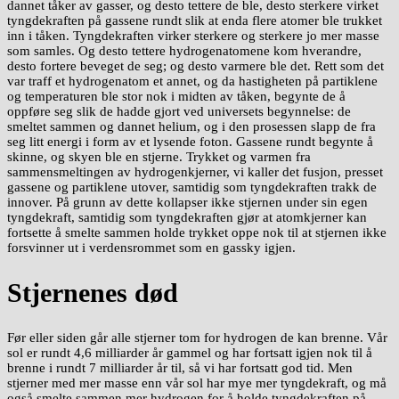
dannet tåker av gasser, og desto tettere de ble, desto sterkere virket
tyngdekraften på gassene rundt slik at enda flere atomer ble trukket
inn i tåken. Tyngdekraften virker sterkere og sterkere jo mer masse
som samles. Og desto tettere hydrogenatomene kom hverandre,
desto fortere beveget de seg; og desto varmere ble det. Rett som det
var traff et hydrogenatom et annet, og da hastigheten på partiklene
og temperaturen ble stor nok i midten av tåken, begynte de å
oppføre seg slik de hadde gjort ved universets begynnelse: de
smeltet sammen og dannet helium, og i den prosessen slapp de fra
seg litt energi i form av et lysende foton. Gassene rundt begynte å
skinne, og skyen ble en stjerne. Trykket og varmen fra
sammensmeltingen av hydrogenkjerner, vi kaller det fusjon, presset
gassene og partiklene utover, samtidig som tyngdekraften trakk de
innover. På grunn av dette kollapser ikke stjernen under sin egen
tyngdekraft, samtidig som tyngdekraften gjør at atomkjerner kan
fortsette å smelte sammen holde trykket oppe nok til at stjernen ikke
forsvinner ut i verdensrommet som en gassky igjen.
Stjernenes død
Før eller siden går alle stjerner tom for hydrogen de kan brenne. Vår
sol er rundt 4,6 milliarder år gammel og har fortsatt igjen nok til å
brenne i rundt 7 milliarder år til, så vi har fortsatt god tid. Men
stjerner med mer masse enn vår sol har mye mer tyngdekraft, og må
også smelte sammen mer hydrogen for å holde tyngdekraften på