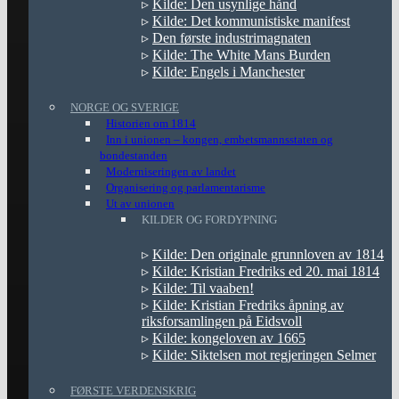
▹
Kilde: Den usynlige hånd
▹
Kilde: Det kommunistiske manifest
▹
Den første industrimagnaten
▹
Kilde: The White Mans Burden
▹
Kilde: Engels i Manchester
NORGE OG SVERIGE
Historien om 1814
Inn i unionen – kongen, embetsmannsstaten og
bondestanden
Moderniseringen av landet
Organisering og parlamentarisme
Ut av unionen
KILDER OG FORDYPNING
▹
Kilde: Den originale grunnloven av 1814
▹
Kilde: Kristian Fredriks ed 20. mai 1814
▹
Kilde: Til vaaben!
▹
Kilde: Kristian Fredriks åpning av
riksforsamlingen på Eidsvoll
▹
Kilde: kongeloven av 1665
▹
Kilde: Siktelsen mot regjeringen Selmer
FØRSTE VERDENSKRIG