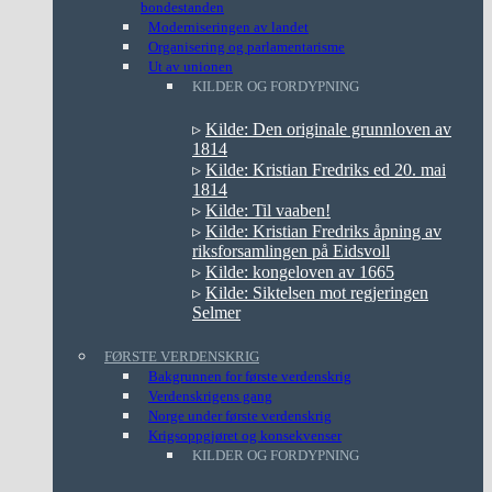
bondestanden
Moderniseringen av landet
Organisering og parlamentarisme
Ut av unionen
KILDER OG FORDYPNING
▹
Kilde: Den originale grunnloven av
1814
▹
Kilde: Kristian Fredriks ed 20. mai
1814
▹
Kilde: Til vaaben!
▹
Kilde: Kristian Fredriks åpning av
riksforsamlingen på Eidsvoll
▹
Kilde: kongeloven av 1665
▹
Kilde: Siktelsen mot regjeringen
Selmer
FØRSTE VERDENSKRIG
Bakgrunnen for første verdenskrig
Verdenskrigens gang
Norge under første verdenskrig
Krigsoppgjøret og konsekvenser
KILDER OG FORDYPNING