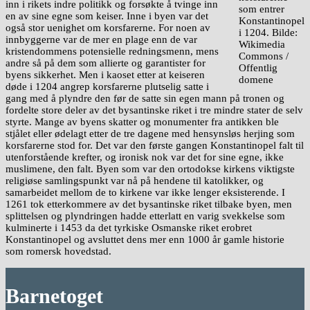
inn i rikets indre politikk og forsøkte å tvinge inn
som entrer
en av sine egne som keiser. Inne i byen var det
Konstantinopel
også stor uenighet om korsfarerne. For noen av
i 1204. Bilde:
innbyggerne var de mer en plage enn de var
Wikimedia
kristendommens potensielle redningsmenn, mens
Commons /
andre så på dem som allierte og garantister for
Offentlig
byens sikkerhet. Men i kaoset etter at keiseren
domene
døde i 1204 angrep korsfarerne plutselig satte i
gang med å plyndre den før de satte sin egen mann på tronen og
fordelte store deler av det bysantinske riket i tre mindre stater de selv
styrte. Mange av byens skatter og monumenter fra antikken ble
stjålet eller ødelagt etter de tre dagene med hensynsløs herjing som
korsfarerne stod for. Det var den første gangen Konstantinopel falt til
utenforstående krefter, og ironisk nok var det for sine egne, ikke
muslimene, den falt. Byen som var den ortodokse kirkens viktigste
religiøse samlingspunkt var nå på hendene til katolikker, og
samarbeidet mellom de to kirkene var ikke lenger eksisterende. I
1261 tok etterkommere av det bysantinske riket tilbake byen, men
splittelsen og plyndringen hadde etterlatt en varig svekkelse som
kulminerte i 1453 da det tyrkiske Osmanske riket erobret
Konstantinopel og avsluttet dens mer enn 1000 år gamle historie
som romersk hovedstad.
Barnetoget