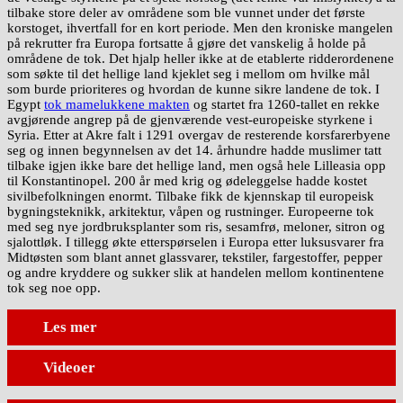
tilbake store deler av områdene som ble vunnet under det første
korstoget, ihvertfall for en kort periode. Men den kroniske mangelen
på rekrutter fra Europa fortsatte å gjøre det vanskelig å holde på
områdene de tok. Det hjalp heller ikke at de etablerte ridderordenene
som søkte til det hellige land kjeklet seg i mellom om hvilke mål
som burde prioriteres og hvordan de kunne sikre landene de tok. I
Egypt
tok mamelukkene makten
og startet fra 1260-tallet en rekke
avgjørende angrep på de gjenværende vest-europeiske styrkene i
Syria. Etter at Akre falt i 1291 overgav de resterende korsfarerbyene
seg og innen begynnelsen av det 14. århundre hadde muslimer tatt
tilbake igjen ikke bare det hellige land, men også hele Lilleasia opp
til Konstantinopel. 200 år med krig og ødeleggelse hadde kostet
sivilbefolkningen enormt. Tilbake fikk de kjennskap til europeisk
bygningsteknikk, arkitektur, våpen og rustninger. Europeerne tok
med seg nye jordbruksplanter som ris, sesamfrø, meloner, sitron og
sjalottløk. I tillegg økte etterspørselen i Europa etter luksusvarer fra
Midtøsten som blant annet glassvarer, tekstiler, fargestoffer, pepper
og andre kryddere og sukker slik at handelen mellom kontinentene
tok seg noe opp.
Les mer
Videoer