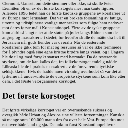
Clermont. Uansett om dette stemmer eller ikke, så skulle Peter
Eremitten bli en av det første korstogets mest markante figurer.
Allerede 1096 ledet han de første kaotiske gruppene av korsfarere ut
av Europa mot Jerusalem. Det var en brokete forsamling av fattige,
utrente og udisiplinerte vanlige mennesker som fulgte ham nedover
mot deres første mål i Konstantinopel. Flere av de tyske gruppene
kom aldri så langt etter at de støtte på jøder langs Rhinen som de
angrep og massakrerte i stedet; for hvorfor skulle de måtte dra helt til
Jerusalem når guds fiender var overalt? Når de resterende
korsfarerne gikk tom for mat og ressurser så var de ikke fremmede
for å plyndre også sine egne kristne brødre langs veien, og i Ungarn
ble de til og med forsøkt stanset med hærmakt. Da de resterende
styrkene, om de kan kalles det, fra folkekorstoget endelig nådde
Lilleasia ble de i praksis massakrert av de forsvarende tyrkiske
seldsjukkene. Hvis de hadde noen virkning overhodet så var det at
tyrkerne nå undervurderte de europeiske styrkene som kom like etter
dem, i det første velorganiserte korstoget.
Det første korstoget
Det første virkelige korstoget var en overraskende suksess og
overgikk både Urban og Alexios sine villeste forventninger. Kanskje
så mange som 100.000 mann dro fra over hele Vest-Europa dro mot
øst over både land og sjø. De ankom først Konstantinopel hvor