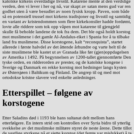
katolske kirkens overdådige livsstil. Katarene mente at den verdslige
verden, den vi lever i her og nå, var skapt av satan mens gud var ren
godhet uten å være besudlet av noen fysisk kropp. Paven, som både
så en potensiell trussel mot kirkens tradisjoner og livsstil og samtidig
en variant av kristendommen som flere kirkekonsiler hadde fordømt,
lovte alle riddere som tok opp våpen mot katarene til gjengjeld
skulle få beholde landene de tok fra dem. Det ble også holdt korstog
mot muslimene i det gamle Al-Andalus-riket i Spania for å ta tilbake
land fra muslimene. Disse korstogene, kalt “reconquista”, startet
allerede i første halvdel av det åttende århundre og varte helt til de
siste muslimene ble kastet ut av Granada like før (gjen)oppdagelsen
av Amerika i 1492. På begynnelsen av 1200-tallet gjennomførte Den
tyske orden, en ridderorden av prester, og de katolske kongene i
Sverige og Danmark en rekke korstog mot hedninger langs kysten
av Østersjøen i Baltikum og Finland. De angrep til og med mot
ortodokse kristne slavere ved enkelte anledninger.
Etterspillet – følgene av
korstogene
Etter Saladins død i 1193 ble hans sultanat delt mellom hans
etterfølgere. En intern strid om kontrollen over Syria bidro til ytterlig
svekkelse av det muslimske militære styret de neste årene. Dette tillot
de vestlige styrkene på et sjette korstog (det femte var mislykket) å ta