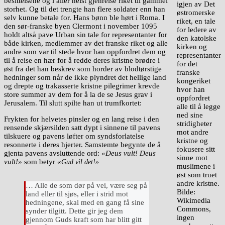
besittelsene og i aller helst gjenreise riket til gammel
igjen av Det
storhet. Og til det trengte han flere soldater enn han
østromerske
selv kunne betale for. Hans bønn ble hørt i Roma. I
riket, en tale
den sør-franske byen Clermont i november 1095
for ledere av
holdt altså pave Urban sin tale for representanter for
den katolske
både kirken, medlemmer av det franske riket og alle
kirken og
andre som var til stede hvor han oppfordret dem og
representanter
til å reise en hær for å redde deres kristne brødre i
for det
øst fra det han beskrev som horder av blodtørstige
franske
hedninger som når de ikke plyndret det hellige land
kongeriket
og drepte og trakasserte kristne pilegrimer krevde
hvor han
store summer av dem for å la de se Jesus grav i
oppfordret
Jerusalem. Til slutt spilte han ut trumfkortet:
alle til å legge
ned sine
Frykten for helvetes pinsler og en lang reise i den
stridigheter
rensende skjærsilden satt dypt i sinnene til pavens
mot andre
tilskuere og pavens løfter om syndsforlatelse
kristne og
resonnerte i deres hjerter. Samstemte begynte de å
fokusere sitt
gjenta pavens avsluttende ord:
«Deus vult! Deus
sinne mot
vult!»
som betyr
«
Gud vil det!»
muslimene i
øst som truet
andre kristne.
… Alle de som dør på vei, være seg på
Bilde:
land eller til sjøs, eller i strid mot
Wikimedia
hedningene, skal med en gang få sine
Commons,
synder tilgitt. Dette gir jeg dem
ingen
gjennom Guds kraft som har blitt gitt