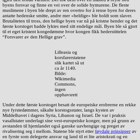
byens forsvar og finne en vei over de solide bymurene. De fleste
muslimene i byen ble drept av ren overtro for å rense byen for deres
antatte hedenske smitte, andre mer «heldige» ble holdt som slaver.
Brutaliteten til tross, den hellige byen var nå på kristne hender og det
første korstoget hadde lyktes med sitt endelige mål. Byen ble så gjort
til et eget kristent kongedømme hvor kongen fikk hederstittelen
“Forsvarer av den Hellige grav”.
Lilleasia og
korsfarerstatene
slik kartet så ut
ca år 1140.
Bilde:
Wikimedia
Commons,
ingen
opphavsrett
Under dette første korstoget besatt de europeiske erobrerne en rekke
nye fyrstedømmer, såkalte korstogsstater, langs kysten av
Middelhavet i dagens Syria, Libanon og Israel. De var i praksis
vasallstater underlagt sine vest-europeiske konger, men på grunn av
avstanden til hjemlandet også ganske uavhengige og preget av
rivalisering seg i mellom. Statene ble styrt etter
føydale prinsipper
av
en fyrste som delegerte ansvar og land til et lite aristokrati og en