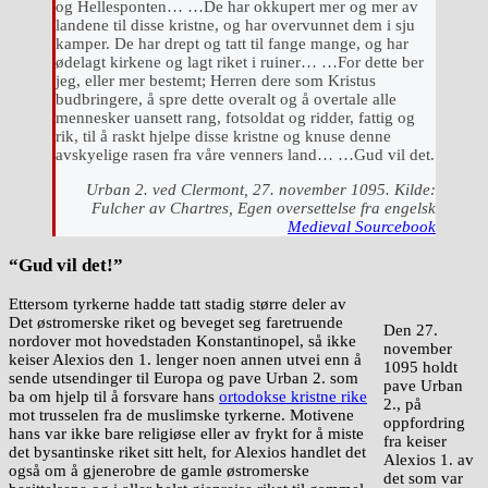
og Hellesponten… …De har okkupert mer og mer av
landene til disse kristne, og har overvunnet dem i sju
kamper. De har drept og tatt til fange mange, og har
ødelagt kirkene og lagt riket i ruiner… …For dette ber
jeg, eller mer bestemt; Herren dere som Kristus
budbringere, å spre dette overalt og å overtale alle
mennesker uansett rang, fotsoldat og ridder, fattig og
rik, til å raskt hjelpe disse kristne og knuse denne
avskyelige rasen fra våre venners land… …Gud vil det.
Urban 2. ved Clermont, 27. november 1095. Kilde:
Fulcher av Chartres, Egen oversettelse fra engelsk
Medieval Sourcebook
“Gud vil det!”
Ettersom tyrkerne hadde tatt stadig større deler av
Det østromerske riket og beveget seg faretruende
Den 27.
nordover mot hovedstaden Konstantinopel, så ikke
november
keiser Alexios den 1. lenger noen annen utvei enn å
1095 holdt
sende utsendinger til Europa og pave Urban 2. som
pave Urban
ba om hjelp til å forsvare hans
ortodokse kristne rike
2., på
mot trusselen fra de muslimske tyrkerne. Motivene
oppfordring
hans var ikke bare religiøse eller av frykt for å miste
fra keiser
det bysantinske riket sitt helt, for Alexios handlet det
Alexios 1. av
også om å gjenerobre de gamle østromerske
det som var