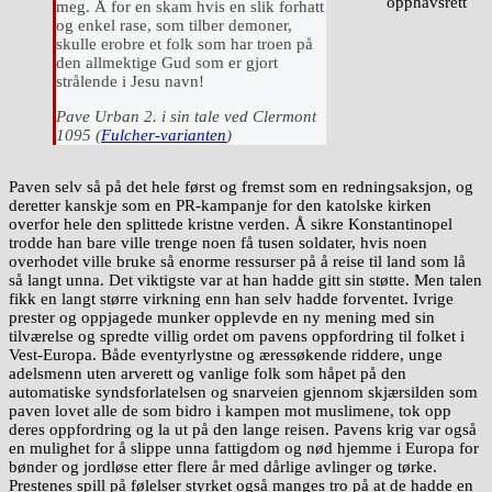
opphavsrett
meg. Å for en skam hvis en slik forhatt
og enkel rase, som tilber demoner,
skulle erobre et folk som har troen på
den allmektige Gud som er gjort
strålende i Jesu navn!
Pave Urban 2. i sin tale ved Clermont
1095 (
Fulcher-varianten
)
Paven selv så på det hele først og fremst som en redningsaksjon, og
deretter kanskje som en PR-kampanje for den katolske kirken
overfor hele den splittede kristne verden. Å sikre Konstantinopel
trodde han bare ville trenge noen få tusen soldater, hvis noen
overhodet ville bruke så enorme ressurser på å reise til land som lå
så langt unna. Det viktigste var at han hadde gitt sin støtte. Men talen
fikk en langt større virkning enn han selv hadde forventet. Ivrige
prester og oppjagede munker opplevde en ny mening med sin
tilværelse og spredte villig ordet om pavens oppfordring til folket i
Vest-Europa. Både eventyrlystne og æressøkende riddere, unge
adelsmenn uten arverett og vanlige folk som håpet på den
automatiske syndsforlatelsen og snarveien gjennom skjærsilden som
paven lovet alle de som bidro i kampen mot muslimene, tok opp
deres oppfordring og la ut på den lange reisen. Pavens krig var også
en mulighet for å slippe unna fattigdom og nød hjemme i Europa for
bønder og jordløse etter flere år med dårlige avlinger og tørke.
Prestenes spill på følelser styrket også manges tro på at de hadde en