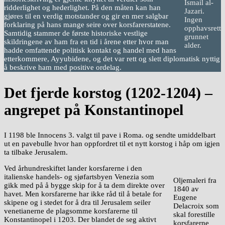
Ismail al-
ridderlighet og hederlighet. På den måten kan han
Jazari.
gjøres til en verdig motstander og gir en mer salgbar
Ingen
forklaring på hans mange seire over korsfarerstatene.
opphavsrett
Samtidig stammer de første historiske vestlige
grunnet
skildringene av ham fra en tid i årene etter hvor man
alder.
hadde omfattende politisk kontakt og handel med hans
etterkommere, Ayyubidene, og det var rett og slett diplomatisk nyttig
å beskrive ham med positive ordelag.
Det fjerde korstog (1202-1204) –
angrepet på Konstantinopel
I 1198 ble Innocens 3. valgt til pave i Roma. og sendte umiddelbart
ut en pavebulle hvor han oppfordret til et nytt korstog i håp om igjen
ta tilbake Jerusalem.
Ved århundreskiftet lander korsfarerne i den
italienske handels- og sjøfartsbyen Venezia som
Oljemaleri fra
gikk med på å bygge skip for å ta dem direkte over
1840 av
havet. Men korsfarerne har ikke råd til å betale for
Eugene
skipene og i stedet for å dra til Jerusalem seiler
Delacroix som
venetianerne de plagsomme korsfarerne til
skal forestille
Konstantinopel i 1203. Der blandet de seg aktivt
korsfarerne