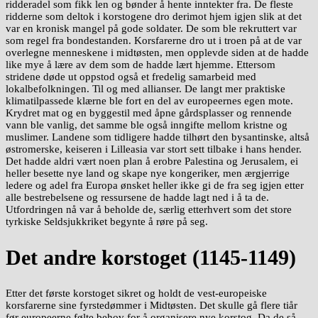
ridderadel som fikk len og bønder å hente inntekter fra. De fleste
ridderne som deltok i korstogene dro derimot hjem igjen slik at det
var en kronisk mangel på gode soldater. De som ble rekruttert var
som regel fra bondestanden. Korsfarerne dro ut i troen på at de var
overlegne menneskene i midtøsten, men opplevde siden at de hadde
like mye å lære av dem som de hadde lært hjemme. Ettersom
stridene døde ut oppstod også et fredelig samarbeid med
lokalbefolkningen. Til og med allianser. De langt mer praktiske
klimatilpassede klærne ble fort en del av europeernes egen mote.
Krydret mat og en byggestil med åpne gårdsplasser og rennende
vann ble vanlig, det samme ble også inngifte mellom kristne og
muslimer. Landene som tidligere hadde tilhørt den bysantinske, altså
østromerske, keiseren i Lilleasia var stort sett tilbake i hans hender.
Det hadde aldri vært noen plan å erobre Palestina og Jerusalem, ei
heller besette nye land og skape nye kongeriker, men ærgjerrige
ledere og adel fra Europa ønsket heller ikke gi de fra seg igjen etter
alle bestrebelsene og ressursene de hadde lagt ned i å ta de.
Utfordringen nå var å beholde de, særlig etterhvert som det store
tyrkiske Seldsjukkriket begynte å røre på seg.
Det andre korstoget (1145-1149)
Etter det første korstoget sikret og holdt de vest-europeiske
korsfarerne sine fyrstedømmer i Midtøsten. Det skulle gå flere tiår
før europeerne følte behov for å organisere nye korstog. Da de så