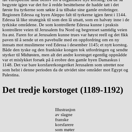
begynte igjen var det for å redde besittelsene de hadde tatt i det
første fra tyrkerne som søkte å ta tilbake sine gamle erobringer.
Regionen Edessa og byen Aleppo falt til tyrkerne igjen først i 1144.
Edessa lå like strategisk til som den lå utsatt, som en halvøy inne i de
tyrkiske områdene. De som kontrollerte Edessa kunne i praksis
kontrollere veien til Jerusalem fra Nord og begrenset samtidig veien
fra øst. Faren for at Jerusalem kunne trues var høyst reell og det fikk
paven til å sende ut en pavebulle med en oppfordring om en ny
innsats mot muslimene ved Edessa i desember 1145; et nytt korstog.
Både den tyske og den frankiske kongen tok utfordringen og sendte
styrker til Midtøsten, men alt det andre korstoget egentlig oppnådde
var et mislykket forsøk på å erobre den gamle byen Damaskus i
1148. Det var bare korsfarerkongeriket Jerusalem som utrettet noe
som helst i denne perioden da de utvidet sine områder mot Egypt og
Palestina.
Det tredje korstoget (1189-1192)
Illustrasjon
av slagne
franske
korsfarere
som møter