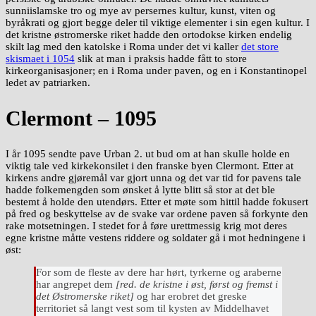
sunniislamske tro og mye av persernes kultur, kunst, viten og
byråkrati og gjort begge deler til viktige elementer i sin egen kultur. I
det kristne østromerske riket hadde den ortodokse kirken endelig
skilt lag med den katolske i Roma under det vi kaller
det store
skismaet i 1054
slik at man i praksis hadde fått to store
kirkeorganisasjoner; en i Roma under paven, og en i Konstantinopel
ledet av patriarken.
Clermont – 1095
I år 1095 sendte pave Urban 2. ut bud om at han skulle holde en
viktig tale ved kirkekonsilet i den franske byen Clermont. Etter at
kirkens andre gjøremål var gjort unna og det var tid for pavens tale
hadde folkemengden som ønsket å lytte blitt så stor at det ble
bestemt å holde den utendørs. Etter et møte som hittil hadde fokusert
på fred og beskyttelse av de svake var ordene paven så forkynte den
rake motsetningen. I stedet for å føre urettmessig krig mot deres
egne kristne måtte vestens riddere og soldater gå i mot hedningene i
øst:
For som de fleste av dere har hørt, tyrkerne og araberne
har angrepet dem
[red. de kristne i øst, først og fremst i
det Østromerske riket]
og har erobret det greske
territoriet så langt vest som til kysten av Middelhavet