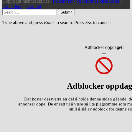
Copyright mennesket.net -
Personvern- og informasjonskapsler
-
Om sidene
-
Kontakt
Submit
Type above and press
Enter
to search. Press
Esc
to cancel.
Adblocker oppdaget!
Adblocker oppdag
Det koster dessverre en del å holde denne siden gående, d
annonser oppe. De er satt til å være så lite plagsomme som m
snill å slå av adblock for denne si