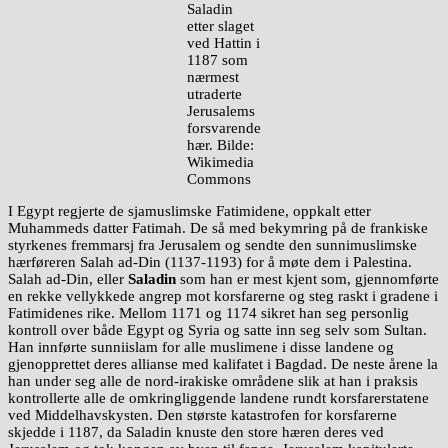
Saladin
etter slaget
ved Hattin i
1187 som
nærmest
utraderte
Jerusalems
forsvarende
hær. Bilde:
Wikimedia
Commons
I Egypt regjerte de sjamuslimske Fatimidene, oppkalt etter
Muhammeds datter Fatimah. De så med bekymring på de frankiske
styrkenes fremmarsj fra Jerusalem og sendte den sunnimuslimske
hærføreren Salah ad-Din (1137-1193) for å møte dem i Palestina.
Salah ad-Din, eller
Saladin
som han er mest kjent som, gjennomførte
en rekke vellykkede angrep mot korsfarerne og steg raskt i gradene i
Fatimidenes rike. Mellom 1171 og 1174 sikret han seg personlig
kontroll over både Egypt og Syria og satte inn seg selv som Sultan.
Han innførte sunniislam for alle muslimene i disse landene og
gjenopprettet deres allianse med kalifatet i Bagdad. De neste årene la
han under seg alle de nord-irakiske områdene slik at han i praksis
kontrollerte alle de omkringliggende landene rundt korsfarerstatene
ved Middelhavskysten. Den største katastrofen for korsfarerne
skjedde i 1187, da Saladin knuste den store hæren deres ved