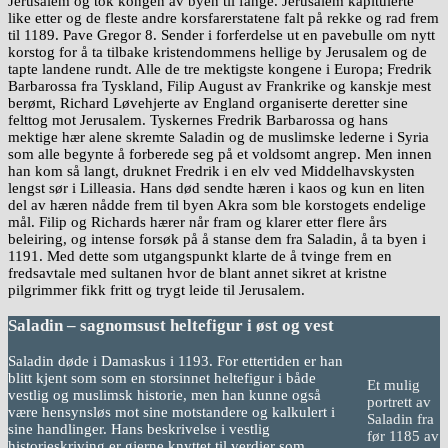
Jerusalem og tok kongen av byen til fange. Jerusalem kapitulerte
like etter og de fleste andre korsfarerstatene falt på rekke og rad frem
til 1189. Pave Gregor 8. Sender i forferdelse ut en pavebulle om nytt
korstog for å ta tilbake kristendommens hellige by Jerusalem og de
tapte landene rundt. Alle de tre mektigste kongene i Europa; Fredrik
Barbarossa fra Tyskland, Filip August av Frankrike og kanskje mest
berømt, Richard Løvehjerte av England organiserte deretter sine
felttog mot Jerusalem. Tyskernes Fredrik Barbarossa og hans
mektige hær alene skremte Saladin og de muslimske lederne i Syria
som alle begynte å forberede seg på et voldsomt angrep. Men innen
han kom så langt, druknet Fredrik i en elv ved Middelhavskysten
lengst sør i Lilleasia. Hans død sendte hæren i kaos og kun en liten
del av hæren nådde frem til byen Akra som ble korstogets endelige
mål. Filip og Richards hærer når fram og klarer etter flere års
beleiring, og intense forsøk på å stanse dem fra Saladin, å ta byen i
1191. Med dette som utgangspunkt klarte de å tvinge frem en
fredsavtale med sultanen hvor de blant annet sikret at kristne
pilgrimmer fikk fritt og trygt leide til Jerusalem.
Saladin – sagnomsust heltefigur i øst og
v
est
Saladin døde i Damaskus i 1193. For ettertiden er han
blitt kjent som som en storsinnet heltefigur i både
Et mulig
vestlig og muslimsk historie, men han kunne også
portrett av
være hensynsløs mot sine motstandere og kalkulert i
Saladin fra
sine handlinger. Hans beskrivelse i vestlig
før 1185 av
historieskriving er gjerne knyttet til verdier som