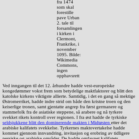
fra 1474
som skal
forestille
pave Urban
2. tale til
forsamlingen
i kirken i
Clermont,
Frankrike, i
november
1095. Bilde:
Wikimedia
Commons,
ingen
opphavsrett
Ved inngangen til det 12. århundre hadde vest-europeiske
kongedømmer vokst frem som betydelige maktfaktorer og blitt den
katolske kirkens viktigste allierte. Samtidig, i det en gang så mektige
Østromerriket, hadde indre strid om både den kristne troen og den
keiserlige tronen, samt gjentatte angrep fra først germanere og
stammefolk fra de asiatiske steppene, så arabere og nå tyrkere
svekket rikets kontroll over regionen. I fra øst hadde de tyrkiske
seldsjukkene blitt den dominerende makten i Midtøsten
etter det
arabiske kalifatets svekkelse. Tyrkernes maktovertakelse hadde
kommet gjennom innvandring, invitasjon og erobring av tidligere
persiske og arabiske områder. De hadde omfavnet kalifatets