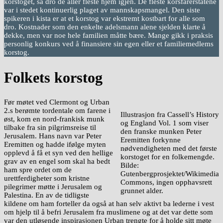
korstoget, så dro de aller fleste hjem igjen. De fleste korsfarerstatene
var i stedet kontinuerlig plaget av mannskapsmangel. Den siste
spikeren i kista er at et korstog var ekstremt kostbart for alle som
dro. Kostnader som den enkelte adelsmann alene sjelden klarte å
dekke, men var noe hele familien måtte bære. Mange gikk i praksis
personlig konkurs ved å finansiere sin egen eller et familiemedlems
korstog.
Folkets korstog
Før møtet ved Clermont og Urban
2.s berømte tordentale om farene i
Illustrasjon fra Cassell’s History
øst, kom en nord-frankisk munk
og England Vol. 1 som viser
tilbake fra sin pilgrimsreise til
den franske munken Peter
Jerusalem. Hans navn var Peter
Eremitten forkynne
Eremitten og hadde ifølge myten
nødvendigheten med det første
opplevd å få et syn ved den hellige
korstoget for en folkemengde.
grav av en engel som skal ha bedt
Bilde:
ham spre ordet om de
Gutenbergprosjektet/Wikimedia
urettferdigheter som kristne
Commons, ingen opphavsrett
pilegrimer møtte i Jerusalem og
grunnet alder.
Palestina. En av de tidligste
kildene om ham forteller da også at han selv aktivt ba lederne i vest
om hjelp til å befri Jerusalem fra muslimene og at det var dette som
var den utløsende inspirasjonen Urban trengte for å holde sitt møte