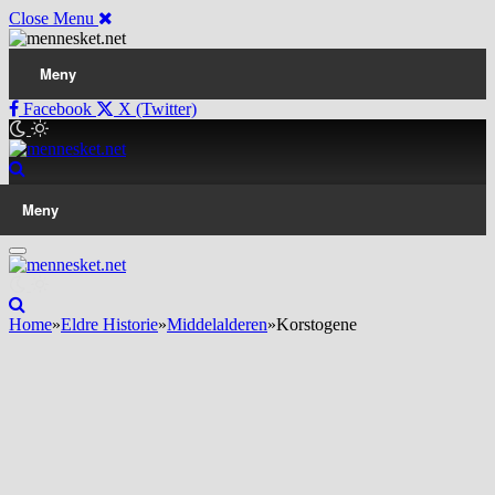
Close Menu
Meny
Facebook
X (Twitter)
Meny
Home
»
Eldre Historie
»
Middelalderen
»
Korstogene