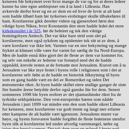
keiseren ble bekymret over hvor mange de var og for at deres ledere
kunne ha sine egne ambisjoner om å ta land i Lilleasia. Han
avkrevde derfor hver og en av dem en ed hvor de lovte at alt land
som hadde tilhørt ham før tyrkernes erobringer skulle tilbakeføres til
ham. Korsfarerne gikk deretter videre og gjenerobret først den
viktige byen Nikea, hvor Konstantin den store hadde ledet det store
kirkekonsilet i år 325
, før de beleiret og tok den viktige
festningsbyen Antioch. Det var ikke bare strid som slet på
korsfarerne, men også sykdom og epidemier tok sitt ut av dem, å
være korsfarer var ikke lett. Varmen var en stor bekymring og mange
fryktet at klimaet ville være for varmt for særlig de fra Nord-Europa.
Men de hadde ennå ikke gjort det de fleste av dem var kommet for,
og selv om enkelte av lederne var fornøyd med det de hadde
oppnådd, krevde resten at de fortsatte mot Jerusalem. Kravet om å ta
Jerusalem var like mye festet i byens rolle i religionen som i det at
korsfarerne selv følte at de hadde en historisk tilknytning til byen
som en gang hadde vært en del av Romerriket og siden Det
østromerske riket. At byen hadde skiftet eiere utallige ganger de siste
fire hundre årene betydde derfor også ganske lite for dem. Senest
sommeren 1098 ble byen erobret av det sjiamuslimske riket fra de
tyrkiske seldsjukkene. Den vest-europeiske hæren som nådde
Jerusalem i juni 1099 var mindre enn den som hadde sikret Lilleasia
for keiseren, men korsfarerne var godt trente og langt mer erfarne
etter kampene de alt hadde vært igjennom. Jerusalems murer var
høye, og byens forsvarere hadde forgiftet de fleste brønnene utenfor
byen slik at korsfarerne led under alvorlig vannmangel, tørke og
igjen den brutal varmen. Det tok dem over en måned å bryte ned