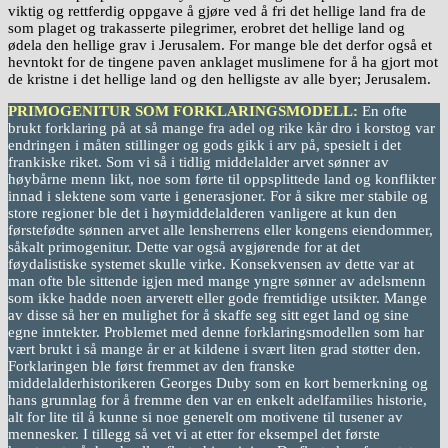
viktig og rettferdig oppgave å gjøre ved å fri det hellige land fra de
som plaget og trakasserte pilegrimer, erobret det hellige land og
ødela den hellige grav i Jerusalem. For mange ble det derfor også et
hevntokt for de tingene paven anklaget muslimene for å ha gjort mot
de kristne i det hellige land og den helligste av alle byer; Jerusalem.
PRIMOGENITUR SOM FORKLARINGSMODELL:
En ofte
brukt forklaring på at så mange fra adel og rike kår dro i korstog var
endringen i måten stillinger og gods gikk i arv på, spesielt i det
frankiske riket. Som vi så i tidlig middelalder arvet sønner av
høybårne menn likt, noe som førte til oppsplittede land og konflikter
innad i slektene som varte i generasjoner. For å sikre mer stabile og
store regioner ble det i høymiddelalderen vanligere at kun den
førstefødte sønnen arvet alle lensherrens eller kongens eiendommer,
såkalt primogenitur. Dette var også avgjørende for at det
føydalistiske systemet skulle virke. Konsekvensen av dette var at
man ofte ble sittende igjen med mange yngre sønner av adelsmenn
som ikke hadde noen arverett eller gode fremtidige utsikter. Mange
av disse så her en mulighet for å skaffe seg sitt eget land og sine
egne inntekter. Problemet med denne forklaringsmodellen som har
vært brukt i så mange år er at kildene i svært liten grad støtter den.
Forklaringen ble først fremmet av den franske
middelalderhistorikeren Georges Duby som en kort bemerkning og
hans grunnlag for å fremme den var en enkelt adelfamilies historie,
alt for lite til å kunne si noe generelt om motivene til tusener av
mennesker. I tillegg så vet vi at etter for eksempel det første