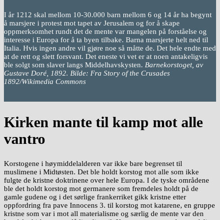
I år 1212 skal mellom 10-30.000 barn mellom 6 og 14 år ha begynt
å marsjere i protest mot tapet av Jerusalem og for å skape
oppmerksomhet rundt det de mente var mangelen på forståelse og
interesse i Europa for å ta byen tilbake. Barna marsjerte helt ned til
Italia. Hvis ingen andre vil gjøre noe så måtte de. Det hele endte med
at de rett og slett forsvant. Det eneste vi vet er at noen antakeligvis
ble solgt som slaver langs Middelhavskysten.
Barnekorstoget, av
Gustave Doré, 1892. Bilde: Fra Story of the Crusades
1892/Wikimedia Commons
Kirken mante til kamp mot alle
vantro
Korstogene i høymiddelalderen var ikke bare begrenset til
muslimene i Midtøsten. Det ble holdt korstog mot alle som ikke
fulgte de kristne doktrinene over hele Europa. I de tyske områdene
ble det holdt korstog mot germanere som fremdeles holdt på de
gamle gudene og i det sørlige frankerriket gikk kristne etter
oppfordring fra pave Innocens 3. til korstog mot katarene, en gruppe
kristne som var i mot all materialisme og særlig de mente var den