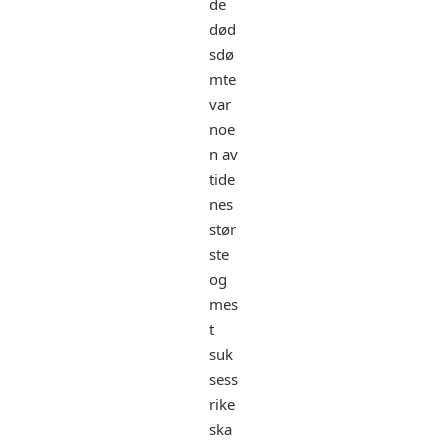
de
død
sdø
mte
var
noe
n av
tide
nes
stør
ste
og
mes
t
suk
sess
rike
ska