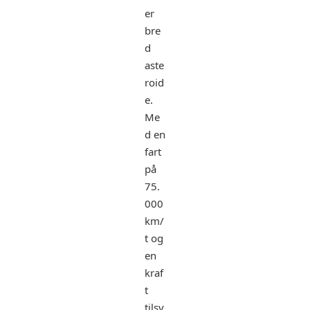
er
bre
d
aste
roid
e.
Me
d en
fart
på
75.
000
km/
t og
en
kraf
t
tilsv