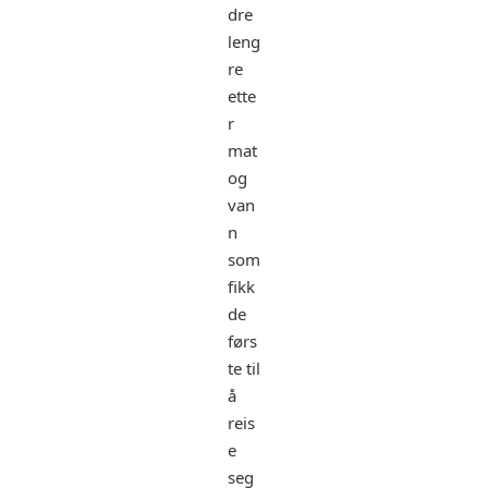
dre
leng
re
ette
r
mat
og
van
n
som
fikk
de
førs
te til
å
reis
e
seg