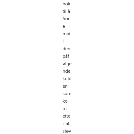
nok
til å
finn
e
mat
i
den
påf
ølge
nde
kuld
en
som
ko
m
ette
r at
støv