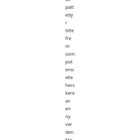
patt
edy
r
titte
fre
m
som
pot
ensi
elle
hers
kere
av
en
ny
ver
den.
Me