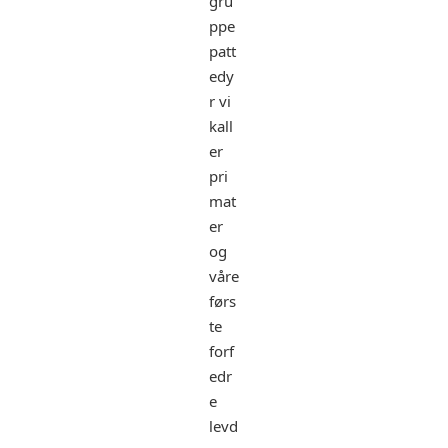
gru
ppe
patt
edy
r vi
kall
er
pri
mat
er
og
våre
førs
te
forf
edr
e
levd