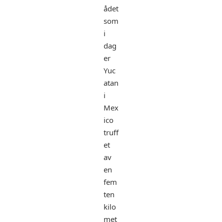
ådet
som
i
dag
er
Yuc
atan
i
Mex
ico
truff
et
av
en
fem
ten
kilo
met