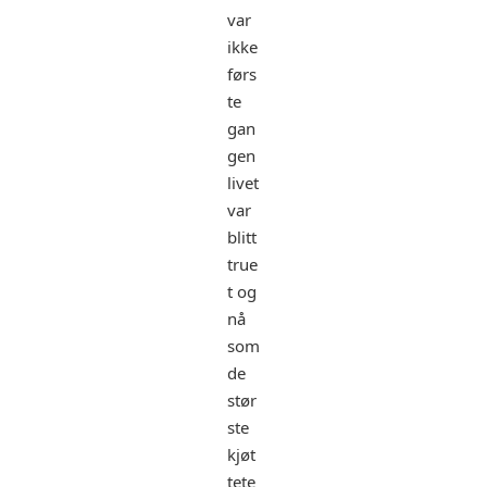
var
ikke
førs
te
gan
gen
livet
var
blitt
true
t og
nå
som
de
stør
ste
kjøt
tete