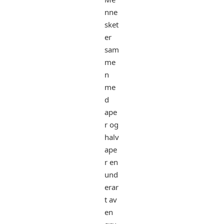
nne
sket
er
sam
me
n
me
d
ape
r og
halv
ape
r en
und
erar
t av
en