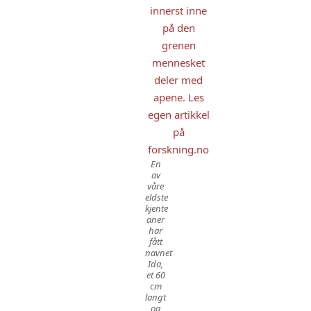
En
av
våre
eldste
kjente
aner
har
fått
navnet
Ida,
et 60
cm
langt
og