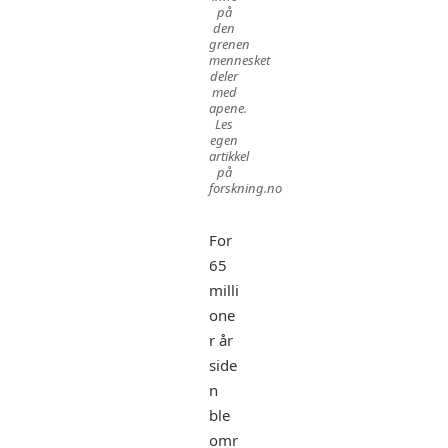
på
den
grenen
mennesket
deler
med
apene.
Les
egen
artikkel
på
forskning.no
For
65
milli
one
r år
side
n
ble
omr