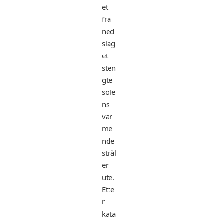
et
fra
ned
slag
et
sten
gte
sole
ns
var
me
nde
strål
er
ute.
Ette
r
kata