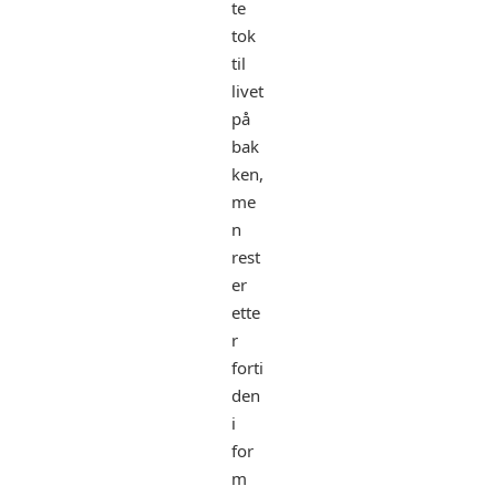
te
tok
til
livet
på
bak
ken,
me
n
rest
er
ette
r
forti
den
i
for
m