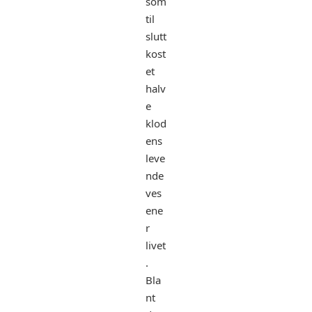
som
til
slutt
kost
et
halv
e
klod
ens
leve
nde
ves
ene
r
livet
.
Bla
nt