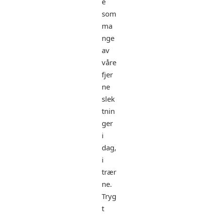
e
som
ma
nge
av
våre
fjer
ne
slek
tnin
ger
i
dag,
i
trær
ne.
Tryg
t