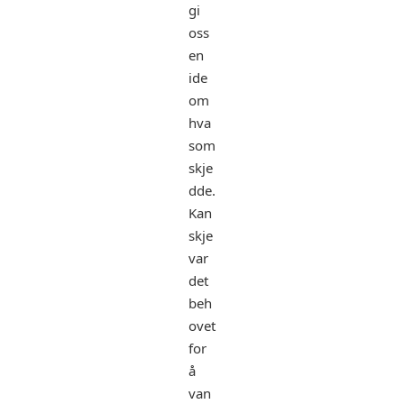
gi
oss
en
ide
om
hva
som
skje
dde.
Kan
skje
var
det
beh
ovet
for
å
van