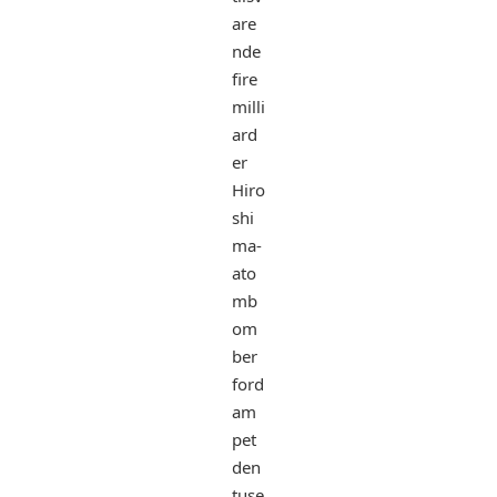
are
nde
fire
milli
ard
er
Hiro
shi
ma-
ato
mb
om
ber
ford
am
pet
den
tuse