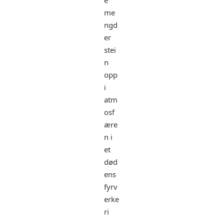
e
me
ngd
er
stei
n
opp
i
atm
osf
ære
n i
et
død
ens
fyrv
erke
ri