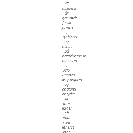
47
millioner
år
gammelt
fossil
funnet
i
Tyskland
og
utstilt
på
naturhistorisk
museum
i
Oslo.
Hennes
kroppsform
og
anatomi
antyder
at
hun
ligger
så
godt
som
innerst
inne