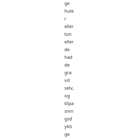
ge
hule
r
eller
tun
eller
de
had
de
gra
vd
selv,
og
tilpa
snin
gsd
ykti
ge