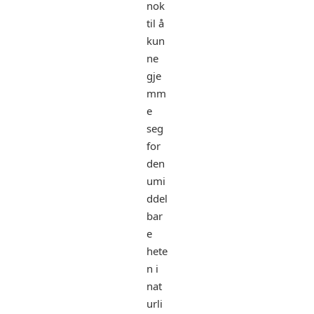
nok
til å
kun
ne
gje
mm
e
seg
for
den
umi
ddel
bar
e
hete
n i
nat
urli