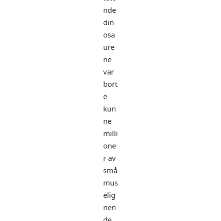
nde
din
osa
ure
ne
var
bort
e
kun
ne
milli
one
r av
små
mus
elig
nen
de