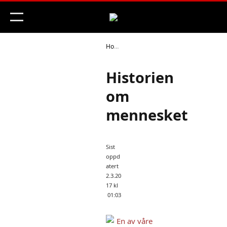
Home
Eldre Historie
Forhistorisk t
»
»
Historien
om
mennesket
Sist
oppd
atert
2.3.20
17 kl
01:03