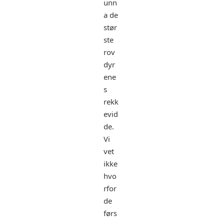
unn
a de
stør
ste
rov
dyr
ene
s
rekk
evid
de.
Vi
vet
ikke
hvo
rfor
de
førs