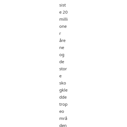
sist
e 20
milli
one
r
åre
ne
og
de
stor
e
sko
gkle
dde
trop
eo
mrå
den