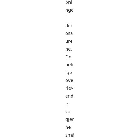
pni
nge
r,
din
osa
ure
ne.
De
held
ige
ove
rlev
end
e
var
gjer
ne
små