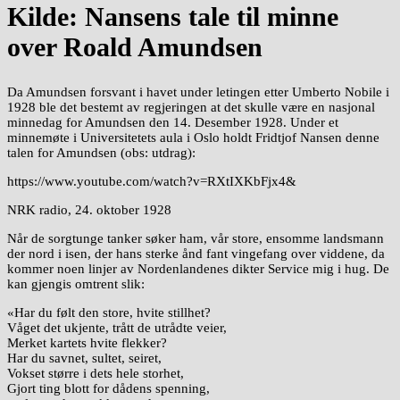
Kilde: Nansens tale til minne
over Roald Amundsen
Da Amundsen forsvant i havet under letingen etter Umberto Nobile i
1928 ble det bestemt av regjeringen at det skulle være en nasjonal
minnedag for Amundsen den 14. Desember 1928. Under et
minnemøte i Universitetets aula i Oslo holdt Fridtjof Nansen denne
talen for Amundsen (obs: utdrag):
https://www.youtube.com/watch?v=RXtIXKbFjx4&
NRK radio, 24. oktober 1928
Når de sorgtunge tanker søker ham, vår store, ensomme landsmann
der nord i isen, der hans sterke ånd fant vingefang over viddene, da
kommer noen linjer av Nordenlandenes dikter Service mig i hug. De
kan gjengis omtrent slik:
«Har du følt den store, hvite stillhet?
Våget det ukjente, trått de utrådte veier,
Merket kartets hvite flekker?
Har du savnet, sultet, seiret,
Vokset større i dets hele storhet,
Gjort ting blott for dådens spenning,