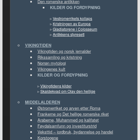
Den romerske antikken
KILDER OG FORDYPNING
▹
Vestromerrikets kollaps
▹
Kristningen av Europa
▹
Gladiatorene i Colosseum
▹
Antikkens styresett
VIKINGTIDEN
Vikingtiden og norsk jernalder
Rikssamling og kristning
Norrøn mytologi
Vikingenes kult
KILDER OG FORDYPNING
▹
Vikingtidens kilder
▹
Skaldekvad om Olav den hellige
MIDDELALDEREN
Østromerriket og arven etter Roma
Frankerne og Det hellige romerske riket
Araberne, Muhammed og kalifatet
Føydalsamfunn og investiturstrid
Veksttid – jordbruk, bydannelse og handel
Korstogene