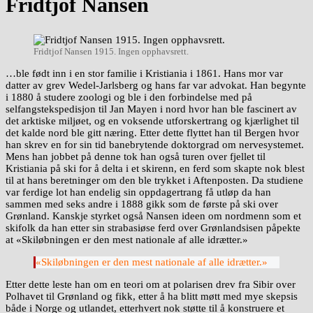
Fridtjof Nansen
Fridtjof Nansen 1915. Ingen opphavsrett.
…ble født inn i en stor familie i Kristiania i 1861. Hans mor var
datter av grev Wedel-Jarlsberg og hans far var advokat. Han begynte
i 1880 å studere zoologi og ble i den forbindelse med på
selfangstekspedisjon til Jan Mayen i nord hvor han ble fascinert av
det arktiske miljøet, og en voksende utforskertrang og kjærlighet til
det kalde nord ble gitt næring. Etter dette flyttet han til Bergen hvor
han skrev en for sin tid banebrytende doktorgrad om nervesystemet.
Mens han jobbet på denne tok han også turen over fjellet til
Kristiania på ski for å delta i et skirenn, en ferd som skapte nok blest
til at hans beretninger om den ble trykket i Aftenposten. Da studiene
var ferdige lot han endelig sin oppdagertrang få utløp da han
sammen med seks andre i 1888 gikk som de første på ski over
Grønland. Kanskje styrket også Nansen ideen om nordmenn som et
skifolk da han etter sin strabasiøse ferd over Grønlandsisen påpekte
at «Skiløbningen er den mest nationale af alle idrætter.»
«Skiløbningen er den mest nationale af alle idrætter.»
Etter dette leste han om en teori om at polarisen drev fra Sibir over
Polhavet til Grønland og fikk, etter å ha blitt møtt med mye skepsis
både i Norge og utlandet, etterhvert nok støtte til å konstruere et