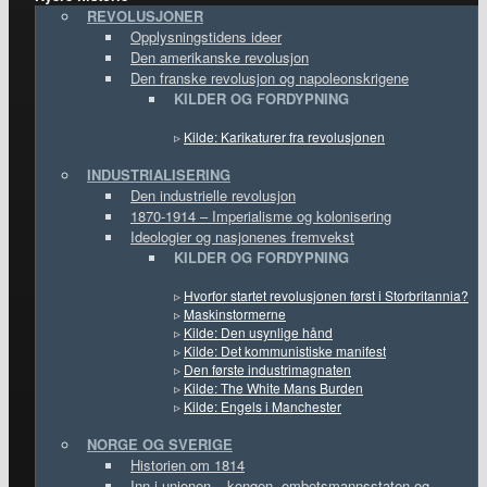
REVOLUSJONER
Opplysningstidens ideer
Den amerikanske revolusjon
Den franske revolusjon og napoleonskrigene
KILDER OG FORDYPNING
▹
Kilde: Karikaturer fra revolusjonen
INDUSTRIALISERING
Den industrielle revolusjon
1870-1914 – Imperialisme og kolonisering
Ideologier og nasjonenes fremvekst
KILDER OG FORDYPNING
▹
Hvorfor startet revolusjonen først i Storbritannia?
▹
Maskinstormerne
▹
Kilde: Den usynlige hånd
▹
Kilde: Det kommunistiske manifest
▹
Den første industrimagnaten
▹
Kilde: The White Mans Burden
▹
Kilde: Engels i Manchester
NORGE OG SVERIGE
Historien om 1814
Inn i unionen – kongen, embetsmannsstaten og