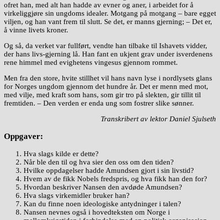
ofret han, med alt han hadde av evner og aner, i arbeidet for å
virkeliggjøre sin ungdoms idealer. Motgang på motgang – bare egget
viljen, og han vant frem til slutt. Se det, er manns gjerning; – Det er,
å vinne livets kroner.
Og så, da verket var fullført, vendte han tilbake til Ishavets vidder,
der hans livs-gjerning lå. Han fant en ukjent grav under isverdenens
rene himmel med evighetens vingesus gjennom rommet.
Men fra den store, hvite stillhet vil hans navn lyse i nordlysets glans
for Norges ungdom gjennom det hundre år. Det er menn med mot,
med vilje, med kraft som hans, som gir tro på slekten, gir tillit til
fremtiden. – Den verden er enda ung som fostrer slike sønner.
Transkribert av lektor Daniel Sjulseth
Oppgaver:
Hva slags kilde er dette?
Når ble den til og hva sier den oss om den tiden?
Hvilke oppdagelser hadde Amundsen gjort i sin livstid?
Hvem av de fikk Nobels fredspris, og hva fikk han den for?
Hvordan beskriver Nansen den avdøde Amundsen?
Hva slags virkemidler bruker han?
Kan du finne noen ideologiske antydninger i talen?
Nansen nevnes også i hovedteksten om Norge i