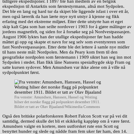
tidligere ekspedisjoner. I 1897 ble han medlem av en belgisk
ekspedisjon til Antarktis som førstestyrmann, altså mot Sydpolen.
Det ble en lang og hard tur da skipet ble liggende isfast i over ett år,
men også lærerik da han lærte mye nytt utstyr å kjenne og fikk
erfaring med det ekstreme miljøet. Etter dette utstyrte han et eget
skip kalt Gjøa som han seilte nordover i 1903 for å gjøre målinger av
jordens magnetfelt, og siden for å forsøke seg på Nordvestpassasjen.
August 1906 lyktes han der utallige ekspedisjoner før han hadde
måttet gi opp og skapte et navn for seg selv som eventyreren som
fant Nordvestpassasjen. Etter dette ble det lettere å samle nye midler
til hans neste mål: Nordpolen. Men da Peary kom frem til den
geografiske nordpolen som førstemann i 1909 siktet han seg inn mot
Sydpolen i stedet. Han fikk låne Nansens spesialbygde skip Fram og
satte kursen sydover. Men Amundsen var ikke alene om å ville nå
sydpolpunktet først.
Fra venstre: Amundsen, Hanssen, Hassel og Wisting
hilser det norske flagg på polpunktet desember 1911.
Bildet er tatt av Olav Bjaaland/Wikimedia Commons
Også den britiske polarforskeren Robert Falcon Scott var på vei dit
samtidig, dermed skulle det bli et skikkelig kappløp om å være først.
Amundsen valgte en kortere, men uutforsket rute enn Scott og
benyttet hunder og slede og nådde fram fem uker før ham, den 14.