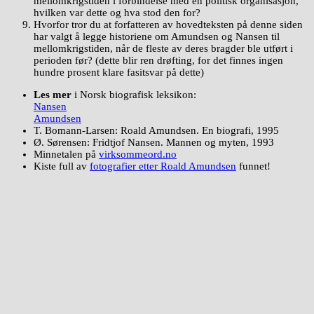
mellomkrigstiden i forbindelse med en politisk organisasjon,
hvilken var dette og hva stod den for?
Hvorfor tror du at forfatteren av hovedteksten på denne siden
har valgt å legge historiene om Amundsen og Nansen til
mellomkrigstiden, når de fleste av deres bragder ble utført i
perioden før? (dette blir ren drøfting, for det finnes ingen
hundre prosent klare fasitsvar på dette)
Les mer
i Norsk biografisk leksikon:
Nansen
Amundsen
T. Bomann-Larsen: Roald Amundsen. En biografi, 1995
Ø. Sørensen: Fridtjof Nansen. Mannen og myten, 1993
Minnetalen på
virksommeord.no
Kiste full av
fotografier etter Roald Amundsen
funnet!