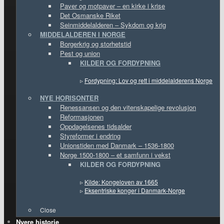
Paver og motpaver – en kirke i krise
Det Osmanske Riket
Seinmiddelalderen – Sykdom og krig
MIDDELALDEREN I NORGE
Borgerkrig og storhetstid
Pest og union
KILDER OG FORDYPNING
▹
Fordypning: Lov og rett i middelalderens Norge
NYE HORISONTER
Renessansen og den vitenskapelige revolusjon
Reformasjonen
Oppdagelsenes tidsalder
Styreformer i endring
Unionstiden med Danmark – 1536-1800
Norge 1500-1800 – et samfunn i vekst
KILDER OG FORDYPNING
▹
Kilde: Kongeloven av 1665
▹
Eksentriske konger i Danmark-Norge
Close
Nyere historie