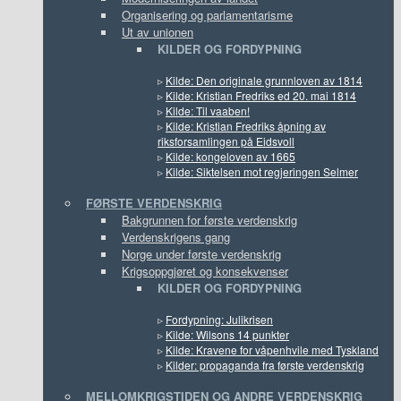
Organisering og parlamentarisme
Ut av unionen
KILDER OG FORDYPNING
▹
Kilde: Den originale grunnloven av 1814
▹
Kilde: Kristian Fredriks ed 20. mai 1814
▹
Kilde: Til vaaben!
▹
Kilde: Kristian Fredriks åpning av
riksforsamlingen på Eidsvoll
▹
Kilde: kongeloven av 1665
▹
Kilde: Siktelsen mot regjeringen Selmer
FØRSTE VERDENSKRIG
Bakgrunnen for første verdenskrig
Verdenskrigens gang
Norge under første verdenskrig
Krigsoppgjøret og konsekvenser
KILDER OG FORDYPNING
▹
Fordypning: Julikrisen
▹
Kilde: Wilsons 14 punkter
▹
Kilde: Kravene for våpenhvile med Tyskland
▹
Kilder: propaganda fra første verdenskrig
MELLOMKRIGSTIDEN OG ANDRE VERDENSKRIG