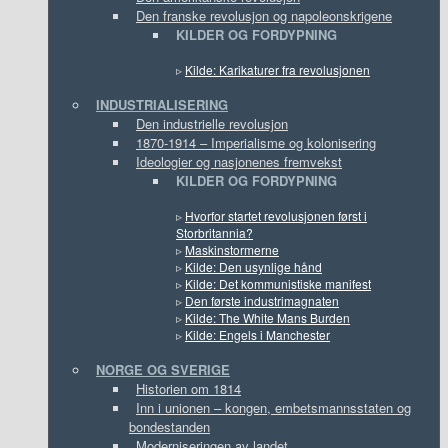
Den franske revolusjon og napoleonskrigene
KILDER OG FORDYPNING
▹
Kilde: Karikaturer fra revolusjonen
INDUSTRIALISERING
Den industrielle revolusjon
1870-1914 – Imperialisme og kolonisering
Ideologier og nasjonenes fremvekst
KILDER OG FORDYPNING
▹
Hvorfor startet revolusjonen først i
Storbritannia?
▹
Maskinstormerne
▹
Kilde: Den usynlige hånd
▹
Kilde: Det kommunistiske manifest
▹
Den første industrimagnaten
▹
Kilde: The White Mans Burden
▹
Kilde: Engels i Manchester
NORGE OG SVERIGE
Historien om 1814
Inn i unionen – kongen, embetsmannsstaten og
bondestanden
Moderniseringen av landet