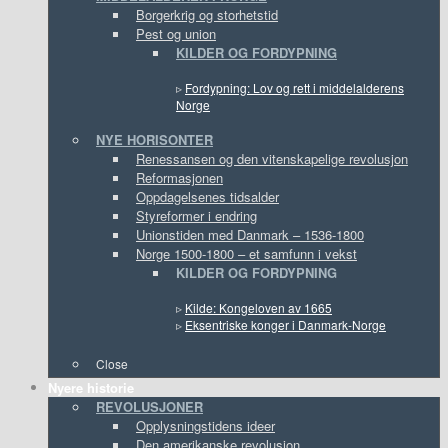
Borgerkrig og storhetstid
Pest og union
KILDER OG FORDYPNING
▹
Fordypning: Lov og rett i middelalderens
Norge
NYE HORISONTER
Renessansen og den vitenskapelige revolusjon
Reformasjonen
Oppdagelsenes tidsalder
Styreformer i endring
Unionstiden med Danmark – 1536-1800
Norge 1500-1800 – et samfunn i vekst
KILDER OG FORDYPNING
▹
Kilde: Kongeloven av 1665
▹
Eksentriske konger i Danmark-Norge
Close
Nyere historie
REVOLUSJONER
Opplysningstidens ideer
Den amerikanske revolusjon