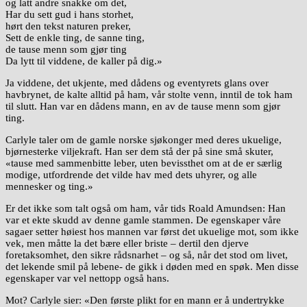
og latt andre snakke om det,
Har du sett gud i hans storhet,
hørt den tekst naturen preker,
Sett de enkle ting, de sanne ting,
de tause menn som gjør ting
Da lytt til viddene, de kaller på dig.»
Ja viddene, det ukjente, med dådens og eventyrets glans over
havbrynet, de kalte alltid på ham, vår stolte venn, inntil de tok ham
til slutt. Han var en dådens mann, en av de tause menn som gjør
ting.
Carlyle taler om de gamle norske sjøkonger med deres ukuelige,
bjørnesterke viljekraft. Han ser dem stå der på sine små skuter,
«tause med sammenbitte leber, uten bevissthet om at de er særlig
modige, utfordrende det vilde hav med dets uhyrer, og alle
mennesker og ting.»
Er det ikke som talt også om ham, vår tids Roald Amundsen: Han
var et ekte skudd av denne gamle stammen. De egenskaper våre
sagaer setter høiest hos mannen var først det ukuelige mot, som ikke
vek, men måtte la det bære eller briste – dertil den djerve
foretaksomhet, den sikre rådsnarhet – og så, når det stod om livet,
det lekende smil på lebene- de gikk i døden med en spøk. Men disse
egenskaper var vel nettopp også hans.
Mot? Carlyle sier: «Den første plikt for en mann er å undertrykke