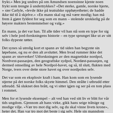
frykt.» Men jeg undres på om Amundsen noensinne kjente noen
frykt som trengte å undertrykkes? «Det sterke, gamle, norske hjerte,
» sier Carlyle, «levde ikke på teatralske opphøyetheter; de hadde
ikke tid til å skjelve.» «En mann skal og må være modig; han må
frem å gjøre fyldest for seg som en mann – stolende urokkelig på de
høyere makters bestemmelser og valg.»
En mann, ja det var han. Til alle tider vil han stå som en type for sig
selv i hele jord-forskningens historie – en type sprunget like ut av sitt
folks dypeste røtter.
Det synes så utrolig kort et spann av tid siden han begynte sin
løpebane, og nu er den alt avsluttet. Men hvad rummer ikke det
spann av storverker! Utforskningen av den magnetiske nordpol,
Nordvest-passasjen, den geografiske sydpol, Nordøst-passasjen, og
dermed omseiling av hele Nordpol-havet, og så, til slutt, flukten med
Norge, tvers over dette store havet og over nordpolen selv.
Det var som en eksplosiv kraft i ham. Han kom som en lysende
stjerne på det norske folks skyete himmel. Den strålte i utbrudd etter
utbrudd. Så sluknet den brått, og vi sitter igjen og ser på en tom plass
i rommet.
Men for et lysende eksempel – alt ved han ved sitt liv er blitt for vår
tids ungdom. Gjennom alt hans virke, gikk hans seige tråtsige og
modige vilje. «Vær tro mot dig selv, og du skal vinne livets krone»,
heter det. Han var tro mot det beste i sig selv. Hele sin manndom