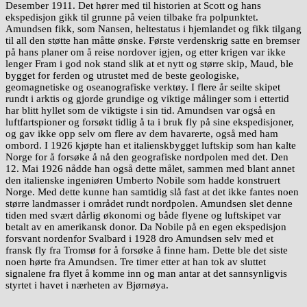
Desember 1911. Det hører med til historien at Scott og hans
ekspedisjon gikk til grunne på veien tilbake fra polpunktet.
Amundsen fikk, som Nansen, heltestatus i hjemlandet og fikk tilgang
til all den støtte han måtte ønske. Første verdenskrig satte en bremser
på hans planer om å reise nordover igjen, og etter krigen var ikke
lenger Fram i god nok stand slik at et nytt og større skip, Maud, ble
bygget for ferden og utrustet med de beste geologiske,
geomagnetiske og oseanografiske verktøy. I flere år seilte skipet
rundt i arktis og gjorde grundige og viktige målinger som i ettertid
har blitt hyllet som de viktigste i sin tid. Amundsen var også en
luftfartspioner og forsøkt tidlig å ta i bruk fly på sine ekspedisjoner,
og gav ikke opp selv om flere av dem havarerte, også med ham
ombord. I 1926 kjøpte han et italienskbygget luftskip som han kalte
Norge for å forsøke å nå den geografiske nordpolen med det. Den
12. Mai 1926 nådde han også dette målet, sammen med blant annet
den italienske ingeniøren Umberto Nobile som hadde konstruert
Norge. Med dette kunne han samtidig slå fast at det ikke fantes noen
større landmasser i området rundt nordpolen. Amundsen slet denne
tiden med svært dårlig økonomi og både flyene og luftskipet var
betalt av en amerikansk donor. Da Nobile på en egen ekspedisjon
forsvant nordenfor Svalbard i 1928 dro Amundsen selv med et
fransk fly fra Tromsø for å forsøke å finne ham. Dette ble det siste
noen hørte fra Amundsen. Tre timer etter at han tok av sluttet
signalene fra flyet å komme inn og man antar at det sannsynligvis
styrtet i havet i nærheten av Bjørnøya.