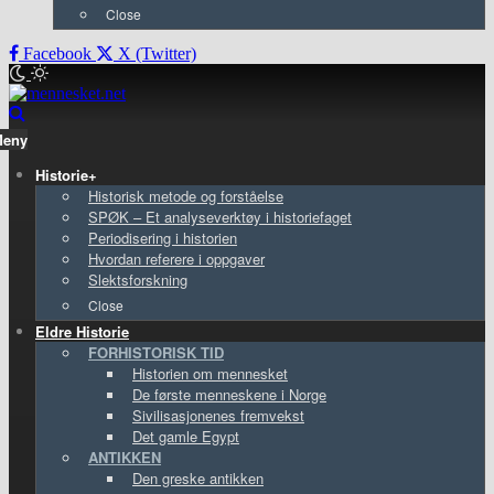
Close
Facebook
X (Twitter)
Meny
Historie+
Historisk metode og forståelse
SPØK – Et analyseverktøy i historiefaget
Periodisering i historien
Hvordan referere i oppgaver
Slektsforskning
Close
Eldre Historie
FORHISTORISK TID
Historien om mennesket
De første menneskene i Norge
Sivilisasjonenes fremvekst
Det gamle Egypt
ANTIKKEN
Den greske antikken