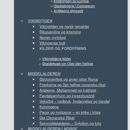
▹
Kristningen av Europa
▹
Gladiatorene i Colosseum
▹
Antikkens styresett
VIKINGTIDEN
Vikingtiden og norsk jernalder
Rikssamling og kristning
Norrøn mytologi
Vikingenes kult
KILDER OG FORDYPNING
▹
Vikingtidens kilder
▹
Skaldekvad om Olav den hellige
MIDDELALDEREN
Østromerriket og arven etter Roma
Frankerne og Det hellige romerske riket
Araberne, Muhammed og kalifatet
Føydalsamfunn og investiturstrid
Veksttid – jordbruk, bydannelse og handel
Korstogene
Paver og motpaver – en kirke i krise
Det Osmanske Riket
Seinmiddelalderen – Sykdom og krig
MIDDELALDEREN I NORGE