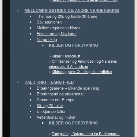
MELLOMKRIGSTIDEN OG ANDRE VERDENSKRIG
The roaring 20s og harde 30-årene
Sovjetunionen
Mellomkrigstiden i Norge
Fascisme og Nazisme
Norge i krig
KILDER OG FORDYPNING
▹
Kilder: Holocaust
▹
Om Nansen og Amundsen og Nansens
minnetale til Amundsen
▹
Kildeoppgave: Quislings henrettelse
KALD KRIG – LANG FRED
Etterkrigsårene – Økende spenning
Etterkrigstid og ettpartistat
Drømmen om Europa
60- og 70-tallet
En kjempe faller
Velferdsstat og rikdom
KILDER OG FORDYPNING
▹
Fordypning: Bakgrunnen for Berlinmuren