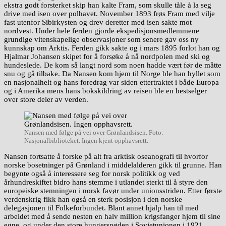
ekstra godt forsterket skip han kalte Fram, som skulle tåle å la seg
drive med isen over polhavet. November 1893 frøs Fram med vilje
fast utenfor Sibirkysten og drev deretter med isen sakte mot
nordvest. Under hele ferden gjorde ekspedisjonsmedlemmene
grundige vitenskapelige observasjoner som senere gav oss ny
kunnskap om Arktis. Ferden gikk sakte og i mars 1895 forlot han og
Hjalmar Johansen skipet for å forsøke å nå nordpolen med ski og
hundeslede. De kom så langt nord som noen hadde vært før de måtte
snu og gå tilbake. Da Nansen kom hjem til Norge ble han hyllet som
en nasjonalhelt og hans foredrag var siden ettertraktet i både Europa
og i Amerika mens hans bokskildring av reisen ble en bestselger
over store deler av verden.
Nansen med følge på vei over Grønlandsisen. Foto:
Nasjonalbiblioteket. Ingen kjent opphavsrett.
Nansen fortsatte å forske på alt fra arktisk oseanografi til hvorfor
norske bosetninger på Grønland i middelalderen gikk til grunne. Han
begynte også å interessere seg for norsk politikk og ved
århundreskiftet bidro hans stemme i utlandet sterkt til å styre den
europeiske stemningen i norsk favør under unionsstriden. Etter første
verdenskrig fikk han også en sterk posisjon i den norske
delegasjonen til Folkeforbundet. Blant annet hjalp han til med
arbeidet med å sende nesten en halv million krigsfanger hjem til sine
egne, og under den store hungersnøden i Sovjetunionen i 1921