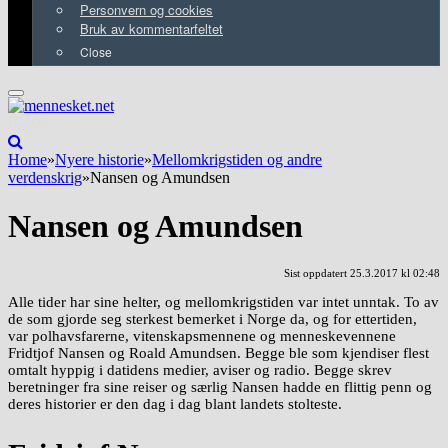
Personvern og cookies
Bruk av kommentarfeltet
Close
Home
»
Nyere historie
»
Mellomkrigstiden og andre
verdenskrig
»
Nansen og Amundsen
Nansen og Amundsen
Sist oppdatert 25.3.2017 kl 02:48
Alle tider har sine helter, og mellomkrigstiden var intet unntak. To av
de som gjorde seg sterkest bemerket i Norge da, og for ettertiden,
var polhavsfarerne, vitenskapsmennene og menneskevennene
Fridtjof Nansen og Roald Amundsen. Begge ble som kjendiser flest
omtalt hyppig i datidens medier, aviser og radio. Begge skrev
beretninger fra sine reiser og særlig Nansen hadde en flittig penn og
deres historier er den dag i dag blant landets stolteste.