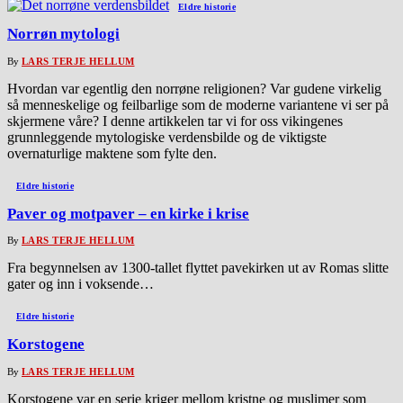
Eldre historie
Norrøn mytologi
By
LARS TERJE HELLUM
Hvordan var egentlig den norrøne religionen? Var gudene virkelig
så menneskelige og feilbarlige som de moderne variantene vi ser på
skjermene våre? I denne artikkelen tar vi for oss vikingenes
grunnleggende mytologiske verdensbilde og de viktigste
overnaturlige maktene som fylte den.
Eldre historie
Paver og motpaver – en kirke i krise
By
LARS TERJE HELLUM
Fra begynnelsen av 1300-tallet flyttet pavekirken ut av Romas slitte
gater og inn i voksende…
Eldre historie
Korstogene
By
LARS TERJE HELLUM
Korstogene var en serie kriger mellom kristne og muslimer som