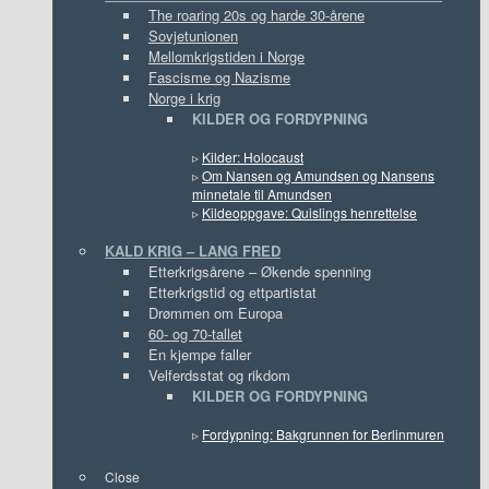
The roaring 20s og harde 30-årene
Sovjetunionen
Mellomkrigstiden i Norge
Fascisme og Nazisme
Norge i krig
KILDER OG FORDYPNING
▹
Kilder: Holocaust
▹
Om Nansen og Amundsen og Nansens
minnetale til Amundsen
▹
Kildeoppgave: Quislings henrettelse
KALD KRIG – LANG FRED
Etterkrigsårene – Økende spenning
Etterkrigstid og ettpartistat
Drømmen om Europa
60- og 70-tallet
En kjempe faller
Velferdsstat og rikdom
KILDER OG FORDYPNING
▹
Fordypning: Bakgrunnen for Berlinmuren
Close