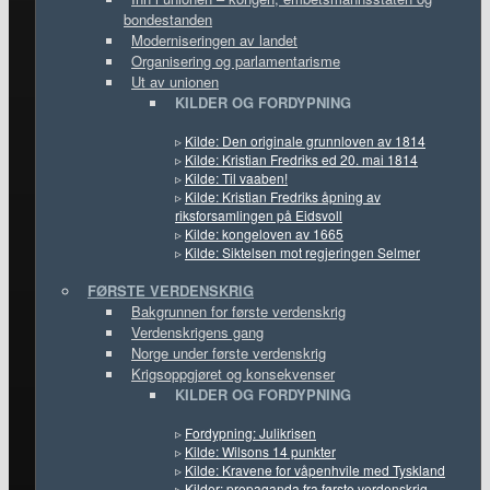
bondestanden
Moderniseringen av landet
Organisering og parlamentarisme
Ut av unionen
KILDER OG FORDYPNING
▹
Kilde: Den originale grunnloven av 1814
▹
Kilde: Kristian Fredriks ed 20. mai 1814
▹
Kilde: Til vaaben!
▹
Kilde: Kristian Fredriks åpning av
riksforsamlingen på Eidsvoll
▹
Kilde: kongeloven av 1665
▹
Kilde: Siktelsen mot regjeringen Selmer
FØRSTE VERDENSKRIG
Bakgrunnen for første verdenskrig
Verdenskrigens gang
Norge under første verdenskrig
Krigsoppgjøret og konsekvenser
KILDER OG FORDYPNING
▹
Fordypning: Julikrisen
▹
Kilde: Wilsons 14 punkter
▹
Kilde: Kravene for våpenhvile med Tyskland
▹
Kilder: propaganda fra første verdenskrig