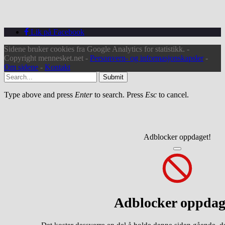
Lik på Facebook
Sidene bruker cookies fra Google Analytics for statistikk. -
Copyright mennesket.net -
Personvern- og informasjonskapsler
-
Om sidene
-
Kontakt
Submit
Type above and press
Enter
to search. Press
Esc
to cancel.
Adblocker oppdaget!
Adblocker oppdag
Det koster dessverre en del å holde denne siden gående, d