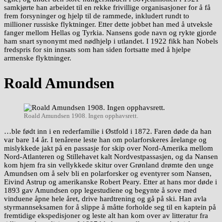
samkjørte han arbeidet til en rekke frivillige organisasjoner for å få
frem forsyninger og hjelp til de rammede, inkludert rundt to
millioner russiske flyktninger. Etter dette jobbet han med å utveksle
fanger mellom Hellas og Tyrkia. Nansens gode navn og rykte gjorde
ham snart synonymt med nødhjelp i utlandet. I 1922 fikk han Nobels
fredspris for sin innsats som han siden fortsatte med å hjelpe
armenske flyktninger.
Roald Amundsen
Roald Amundsen 1908. Ingen opphavsrett.
…ble født inn i en rederfamilie i Østfold i 1872. Faren døde da han
var bare 14 år. I tenårene leste han om polarforskeres årelange og
mislykkede jakt på en passasje for skip over Nord-Amerika mellom
Nord-Atlanteren og Stillehavet kalt Nordvestpassasjen, og da Nansen
kom hjem fra sin vellykkede skitur over Grønland drømte den unge
Amundsen om å selv bli en polarforsker og eventyrer som Nansen,
Eivind Astrup og amerikanske Robert Peary. Etter at hans mor døde i
1893 gav Amundsen opp legestudiene og begynte å sove med
vinduene åpne hele året, drive hardtrening og gå på ski. Han avla
styrmannseksamen for å slippe å måtte forholde seg til en kaptein på
fremtidige ekspedisjoner og leste alt han kom over av litteratur fra