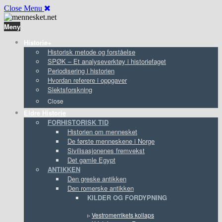
Close Menu
Meny
Historie+
Historisk metode og forståelse
SPØK – Et analyseverktøy i historiefaget
Periodisering i historien
Hvordan referere i oppgaver
Slektsforskning
Close
Eldre Historie
FORHISTORISK TID
Historien om mennesket
De første menneskene i Norge
Sivilisasjonenes fremvekst
Det gamle Egypt
ANTIKKEN
Den greske antikken
Den romerske antikken
KILDER OG FORDYPNING
▹
Vestromerrikets kollaps