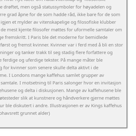
e drøftet, men også statussymboler for høyadelen og
ørre grad åpne for de som hadde råd, ikke bare for de som
g igjen et mylder av vitenskapelige og filosofiske klubber
 de mest kjente filosofer møttes for uformelle samtaler om
ige fremskritt. I Paris ble det moderne for bemidlede
ørst og fremst kvinner. Kvinner var i ferd med å bli en stor
nger og tanker trakk til seg stadig flere forfattere og
e ferdige og uferdige tekster. På mange måter ble
for kvinner som senere skulle delta aktivt i de
me. I Londons mange kaffehus samlet grupper av
l samtale. I motsetning til Paris salonger hvor en invitasjon
ehusene og delta i diskusjonen. Mange av kaffehusene ble
øtesteder slik at kunstnere og håndverkere gjerne møttes
ur ble diskutert i andre. Illustrasjonen er av Kings kaffehus
pphavsrett grunnet alder)