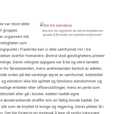
e var store deler
en grupper,
Hva tror du tegneren av denne karikaturen
ønsket å formidle om stendersamfunnet?
r organisert slik
 rettigheter som
gangspunkt i Frankrike kan vi dele samfunnet inn i tre
ktelser overfor hverandre. Øverst stod geistlighetens prester
elige. Deres viktigste oppgave var å be og sikre landets
eten for førstestanden, mens andrestanden bestod av adelen.
olde orden på det verdslige styret av samfunnet. Adelstittel
ods og eiendom ikke ble splittet og familiens eiendommer og
stlige embeter eller offisersstillinger, mens en jente som
elsslekt eller gå i kloster. Adelen hadde egne
re æreskrenkende straffer enn en fattig bonde hadde. De
k som de knyttet til konge og regjering. Deres plikter lå i
rig. Det ble forøvrig en motesak å leve så synlig luksuriøst