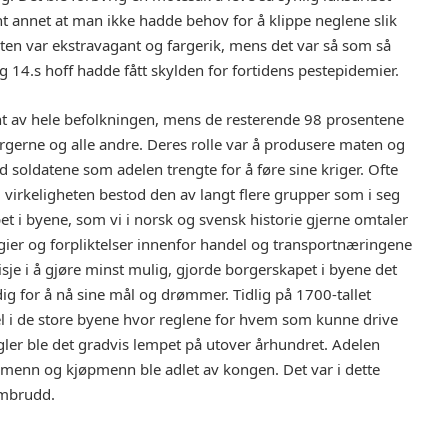
nt annet at man ikke hadde behov for å klippe neglene slik
n var ekstravagant og fargerik, mens det var så som så
 14.s hoff hadde fått skylden for fortidens pestepidemier.
nt av hele befolkningen, mens de resterende 98 prosentene
gerne og alle andre. Deres rolle var å produsere maten og
 soldatene som adelen trengte for å føre sine kriger. Ofte
 virkeligheten bestod den av langt flere grupper som i seg
et i byene, som vi i norsk og svensk historie gjerne omtaler
ier og forpliktelser innenfor handel og transportnæringene
je i å gjøre minst mulig, gjorde borgerskapet i byene det
tidig for å nå sine mål og drømmer. Tidlig på 1700-tallet
el i de store byene hvor reglene for hvem som kunne drive
ler ble det gradvis lempet på utover århundret. Adelen
ormenn og kjøpmenn ble adlet av kongen. Det var i dette
ombrudd.