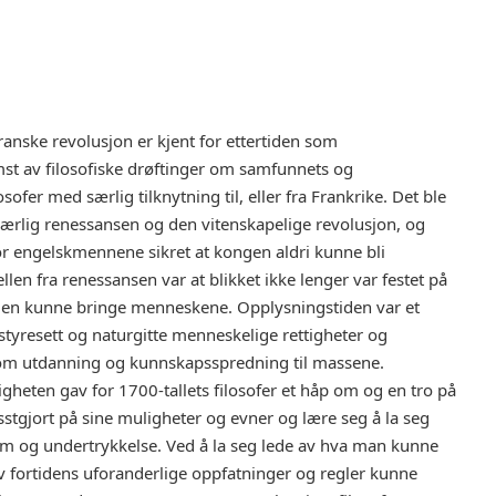
ranske revolusjon er kjent for ettertiden som
st av filosofiske drøftinger om samfunnets og
ofer med særlig tilknytning til, eller fra Frankrike. Det ble
 særlig renessansen og den vitenskapelige revolusjon, og
r engelskmennene sikret at kongen aldri kunne bli
ellen fra renessansen var at blikket ikke lenger var festet på
den kunne bringe menneskene. Opplysningstiden var et
tyresett og naturgitte menneskelige rettigheter og
om utdanning og kunnskapsspredning til massene.
igheten gav for 1700-tallets filosofer et håp om og en tro på
stgjort på sine muligheter og evner og lære seg å la seg
gdom og undertrykkelse. Ved å la seg lede av hva man kunne
av fortidens uforanderlige oppfatninger og regler kunne