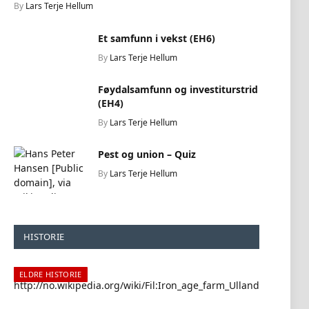
By
Lars Terje Hellum
Et samfunn i vekst (EH6)
By
Lars Terje Hellum
Føydalsamfunn og investiturstrid
(EH4)
By
Lars Terje Hellum
Pest og union – Quiz
By
Lars Terje Hellum
HISTORIE
ELDRE HISTORIE
ELDR