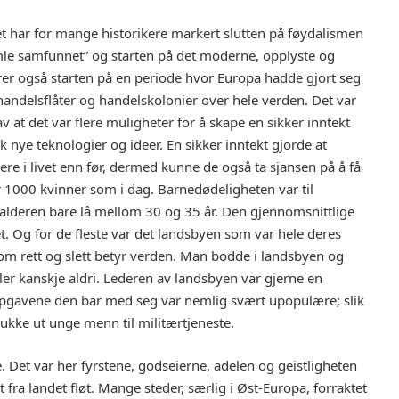
t har for mange historikere markert slutten på føydalismen
amle samfunnet” og starten på det moderne, opplyste og
rer også starten på en periode hvor Europa hadde gjort seg
handelsflåter og handelskolonier over hele verden. Det var
 at det var flere muligheter for å skape en sikker inntekt
ruk nye teknologier og ideer. En sikker inntekt gjorde at
gere i livet enn før, dermed kunne de også ta sjansen på å få
er 1000 kvinner som i dag. Barnedødeligheten var til
vealderen bare lå mellom 30 og 35 år. Den gjennomsnittlige
. Og for de fleste var det landsbyen som var hele deres
 som rett og slett betyr verden. Man bodde i landsbyen og
ller kanskje aldri. Lederen av landsbyen var gjerne en
ppgavene den bar med seg var nemlig svært upopulære; slik
ukke ut unge menn til militærtjeneste.
. Det var her fyrstene, godseierne, adelen og geistligheten
 fra landet fløt. Mange steder, særlig i Øst-Europa, forraktet