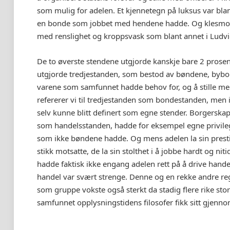
som mulig for adelen. Et kjennetegn på luksus var bla
en bonde som jobbet med hendene hadde. Og klesmote
med renslighet og kroppsvask som blant annet i Ludvig
De to øverste stendene utgjorde kanskje bare 2 prose
utgjorde tredjestanden, som bestod av bøndene, bybor
varene som samfunnet hadde behov for, og å stille med
refererer vi til tredjestanden som bondestanden, men i
selv kunne blitt definert som egne stender. Borgerskap
som handelsstanden, hadde for eksempel egne privileg
som ikke bøndene hadde. Og mens adelen la sin prestis
stikk motsatte, de la sin stolthet i å jobbe hardt og ni
hadde faktisk ikke engang adelen rett på å drive hand
handel var svært strenge. Denne og en rekke andre reg
som gruppe vokste også sterkt da stadig flere rike st
samfunnet opplysningstidens filosofer fikk sitt gjenn