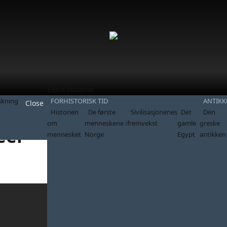
Eldre Historie
skning
FORHISTORISK TID
ANTIKK
Close
ideer
Historien
De første
Sivilisasjonenes
Det
Den
om
menneskene i
fremvekst
gamle
greske
eer
mennesket
Norge
Egypt
antikken
Sist oppdatert 26.8.2019 kl 15:29