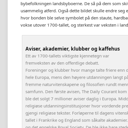
bybefolkningen landsbyboerne. De så på dem som skitn
usømmelig atferd. Også dette bildet skulle endre seg e
hvor bonden ble selve symbolet på den staute, hardba
vokse utover 1700-tallet, og sterkest var veksten i la
Aviser, akademier, klubber og kaffehus
Ett av 1700-tallets viktigste kjennetegn var
fremveksten av den offentlige debatt.
Foreninger og klubber hvor mange talte friere enn de 
hele Europa, mens den høyere utdanningen langt på v
fremme naturvitenskapene og filosofien rundt menn
samfunn. Den første avisen, The Daily Courant kom u
ble det solgt 7 millioner aviser daglig i Europa. Mid
religiøse utdanningsinstitusjoner hvor vordende pres
gjengi religiøse tekster. Forløperne til dagens vite
tallet i Frankrike og England som såkalte akademier
og det engelske Royal Society. De ble ikke bare ste