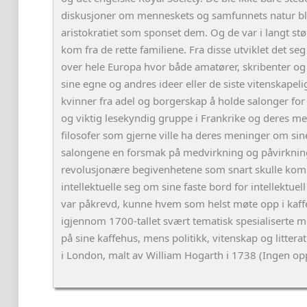
diskusjoner om menneskets og samfunnets natur bl
aristokratiet som sponset dem. Og de var i langt st
kom fra de rette familiene. Fra disse utviklet det se
over hele Europa hvor både amatører, skribenter og
sine egne og andres ideer eller de siste vitenskapel
kvinner fra adel og borgerskap å holde salonger for f
og viktig lesekyndig gruppe i Frankrike og deres meni
filosofer som gjerne ville ha deres meninger om sin
salongene en forsmak på medvirkning og påvirkning 
revolusjonære begivenhetene som snart skulle kom
intellektuelle seg om sine faste bord for intellektuel
var påkrevd, kunne hvem som helst møte opp i kaff
igjennom 1700-tallet svært tematisk spesialiserte m
på sine kaffehus, mens politikk, vitenskap og litterat
i London, malt av William Hogarth i 1738 (Ingen o