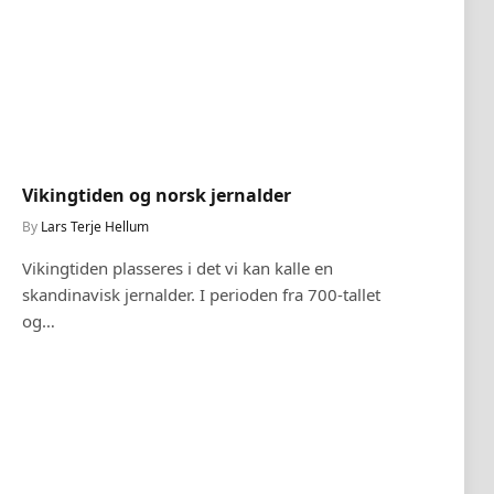
Vikingtiden og norsk jernalder
Norr
By
Lars Terje Hellum
By
Lar
Vikingtiden plasseres i det vi kan kalle en
Hvord
skandinavisk jernalder. I perioden fra 700-tallet
guden
og…
de mo
denne
grun
vikti