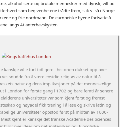
e, alkoholiserte og brutale mennesker med dyrisk, vill og
tterhvert som begivenhetene trådte frem, slik vi så i Norge
rkede og frie nordmann. De europeiske byene fortsatte å
ndene langs Atlanterhavskysten.
kanskje ville turt tidligere i historien dukket opp over
ei snudde fra å være ensidig religiøs av natur til å
eskets natur og dens implikasjoner på det menneskelige
t i London for første gang i 1702 og bare femti år senere
delalderens universiteter var som kjent først og fremst
teskap og høyadel fikk trening i å lese og skrive latin og
nskapelige universiteter oppstod først på midten av 1600-
. Mest kjent er kanskje det franske Academie des Sciences
der hvor nye ideer om naturvitenskap og filosofiske