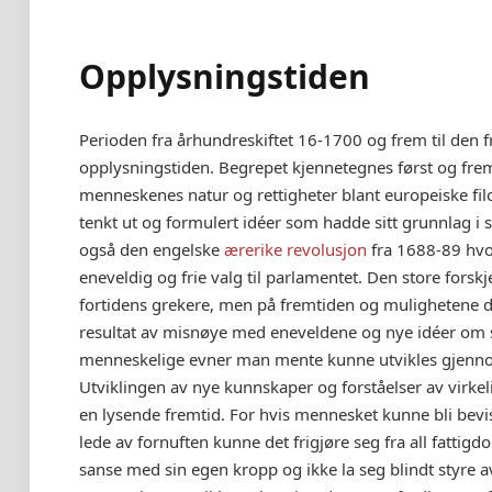
Opplysningstiden
Perioden fra århundreskiftet 16-1700 og frem til den f
opplysningstiden. Begrepet kjennetegnes først og frem
menneskenes natur og rettigheter blant europeiske filos
tenkt ut og formulert idéer som hadde sitt grunnlag i
også den engelske
ærerike revolusjon
fra 1688-89 hvo
eneveldig og frie valg til parlamentet. Den store forskj
fortidens grekere, men på fremtiden og mulighetene 
resultat av misnøye med eneveldene og nye idéer om s
menneskelige evner man mente kunne utvikles gjenn
Utviklingen av nye kunnskaper og forståelser av virkel
en lysende fremtid. For hvis mennesket kunne bli bevis
lede av fornuften kunne det frigjøre seg fra all fatti
sanse med sin egen kropp og ikke la seg blindt styre 