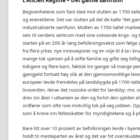
L’Ancien Régime – Det gamle samfunn
Begivenhetene som fant sted mot slutten av 1700-talle
og eneveldene. Det var slutten på det de kalte “det g
industrialiserte samfunn. Midten av 1700-tallet marke
selv til verdens sentrum med sine voksende krigs- og 
starten på en 200 år lang befolkningsvekst som følge av
fra flere yrker, nye innovasjoner og en vilje til å ta i b
mange tok sjansen på å stifte familie og gifte seg tidli
tidligere og flere barn, faktisk tre ganger så mange p
gjengjeld fortsatt høy slik at den gjennomsnittlige le
europeer levde fremdeles på landsbygda på 1700-tallet
livsverden, derav det russiske ordet for landsby; mir,
drev sin åker i utkanten av den og forlot den sjelden e
ordfører som ofte noe motvillig tok på seg jobben. O
som å kreve inn fellesskatter for myndighetene og å pl
Bare litt over 10 prosent av befolkningen levde i byene
holdt til mesteparten av året og det var hit overskuddet