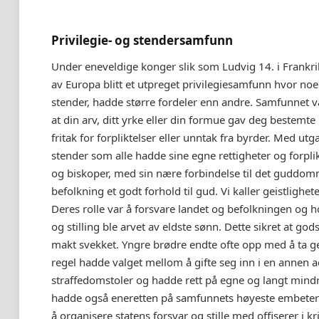
Privilegie- og stendersamfunn
Under eneveldige konger slik som Ludvig 14. i Frankrik
av Europa blitt et utpreget privilegiesamfunn hvor no
stender, hadde større fordeler enn andre. Samfunnet va
at din arv, ditt yrke eller din formue gav deg bestemte
fritak for forpliktelser eller unntak fra byrder. Med ut
stender som alle hadde sine egne rettigheter og forpli
og biskoper, med sin nære forbindelse til det guddomm
befolkning et godt forhold til gud. Vi kaller geistligh
Deres rolle var å forsvare landet og befolkningen og h
og stilling ble arvet av eldste sønn. Dette sikret at g
makt svekket. Yngre brødre endte ofte opp med å ta gei
regel hadde valget mellom å gifte seg inn i en annen ad
straffedomstoler og hadde rett på egne og langt mind
hadde også eneretten på samfunnets høyeste embeter sli
å organisere statens forsvar og stille med offiserer i k