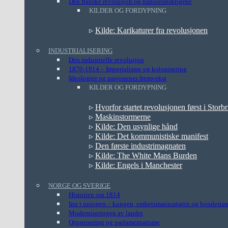
Den franske revolusjon og napoleonskrigene
KILDER OG FORDYPNING
▹
Kilde: Karikaturer fra revolusjonen
INDUSTRIALISERING
Den industrielle revolusjon
1870-1914 – Imperialisme og kolonisering
Ideologier og nasjonenes fremvekst
KILDER OG FORDYPNING
▹
Hvorfor startet revolusjonen først i Storbr
▹
Maskinstormerne
▹
Kilde: Den usynlige hånd
▹
Kilde: Det kommunistiske manifest
▹
Den første industrimagnaten
▹
Kilde: The White Mans Burden
▹
Kilde: Engels i Manchester
NORGE OG SVERIGE
Historien om 1814
Inn i unionen – kongen, embetsmannsstaten og bondesta
Moderniseringen av landet
Organisering og parlamentarisme