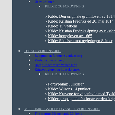
Ut av unionen
KILDER OG FORDYPNING
▹
Kilde: Den originale grunnloven av 1814
▹
Kilde: Kristian Fredriks ed 20. mai 1814
▹
Kilde: Til vaaben!
▹
Kilde: Kristian Fredriks åpning av riksfo
▹
Kilde: kongeloven av 1665
▹
Kilde: Siktelsen mot regjeringen Selmer
FØRSTE VERDENSKRIG
Bakgrunnen for første verdenskrig
Verdenskrigens gang
Norge under første verdenskrig
Krigsoppgjøret og konsekvenser
KILDER OG FORDYPNING
▹
Fordypning: Julikrisen
▹
Kilde: Wilsons 14 punkter
▹
Kilde: Kravene for våpenhvile med Tysk
▹
Kilder: propaganda fra første verdenskrig
MELLOMKRIGSTIDEN OG ANDRE VERDENSKRIG
The roaring 20s og harde 30-årene