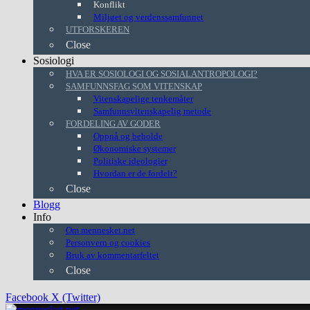
Konflikt
Miljøet og verdenssamfunnet
UTFORSKEREN
Close
Sosiologi
HVA ER SOSIOLOGI OG SOSIALANTROPOLOGI?
SAMFUNNSFAG SOM VITENSKAP
Vitenskapelige tenkemåter
Samfunnsvitenskapelig metode
FORDELING AV GODER
Oppnå og beholde
Økonomiske systemer
Politiske ideologier
Hvordan er de fordelt?
Close
Blogg
Info
Om mennesket.net
Personvern og cookies
Bruk av kommentarfeltet
Close
Facebook
X (Twitter)