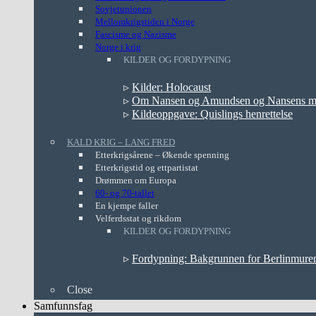
Sovjetunionen
Mellomkrigstiden i Norge
Fascisme og Nazisme
Norge i krig
KILDER OG FORDYPNING
▹
Kilder: Holocaust
▹
Om Nansen og Amundsen og Nansens mi
▹
Kildeoppgave: Quislings henrettelse
KALD KRIG – LANG FRED
Etterkrigsårene – Økende spenning
Etterkrigstid og ettpartistat
Drømmen om Europa
60- og 70-tallet
En kjempe faller
Velferdsstat og rikdom
KILDER OG FORDYPNING
▹
Fordypning: Bakgrunnen for Berlinmure
Close
Samfunnsfag