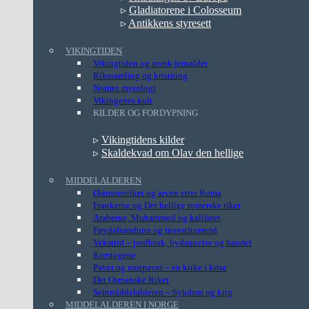
▹
Gladiatorene i Colosseum
▹
Antikkens styresett
VIKINGTIDEN
Vikingtiden og norsk jernalder
Rikssamling og kristning
Norrøn mytologi
Vikingenes kult
KILDER OG FORDYPNING
▹
Vikingtidens kilder
▹
Skaldekvad om Olav den hellige
MIDDELALDEREN
Østromerriket og arven etter Roma
Frankerne og Det hellige romerske riket
Araberne, Muhammed og kalifatet
Føydalsamfunn og investiturstrid
Veksttid – jordbruk, bydannelse og handel
Korstogene
Paver og motpaver – en kirke i krise
Det Osmanske Riket
Seinmiddelalderen – Sykdom og krig
MIDDELALDEREN I NORGE