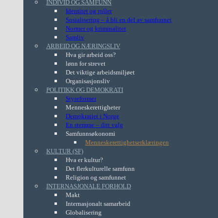
INDIVID OG SAMFUNN
Identitet og roller
Sosialisering – å bli en del av samfunnet
Normer og kriminalitet
Samliv
ARBEID OG NÆRINGSLIV
Hva gir arbeid oss?
lønn for strevet
Det viktige arbeidsmiljøet
Organisasjonsliv
POLITIKK OG DEMOKRATI
Styreformer
Menneskerettigheter
Demokratiet i Norge
En stemme – ditt valg
Samfunnsøkonomi
Menneskerettighetserklæringen
KULTUR (SF)
Hva er kultur?
Det flerkulturelle samfunn
Religion og samfunnet
INTERNASJONALE FORHOLD
Makt
Internasjonalt samarbeid
Globalisering