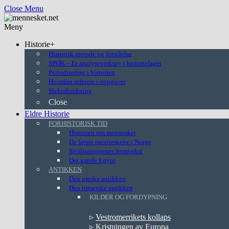
Close Menu
Meny
Historie+
Historisk metode og forståelse
SPØK – Et analyseverktøy i historiefaget
Periodisering i historien
Hvordan referere i oppgaver
Slektsforskning
Close
Eldre Historie
FORHISTORISK TID
Historien om mennesket
De første menneskene i Norge
Sivilisasjonenes fremvekst
Det gamle Egypt
ANTIKKEN
Den greske antikken
Den romerske antikken
KILDER OG FORDYPNING
▹
Vestromerrikets kollaps
▹
Kristningen av Europa