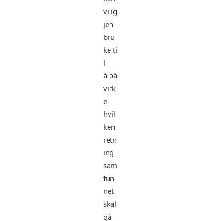
vi ig
jen
bru
ke ti
l
å på
virk
e
hvil
ken
retn
ing
sam
fun
net
skal
gå