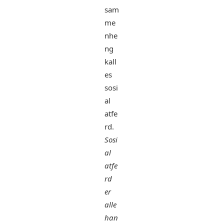
sam
me
nhe
ng
kall
es
sosi
al
atfe
rd.
Sosi
al
atfe
rd
er
alle
han