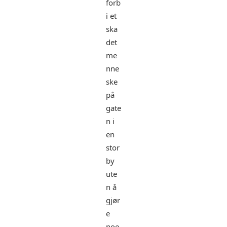
forb
i et
ska
det
me
nne
ske
på
gate
n i
en
stor
by
ute
n å
gjør
e
noe