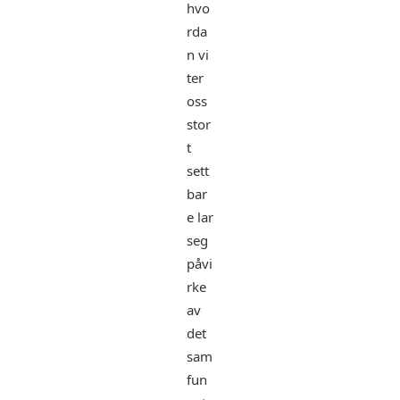
hvo
rda
n vi
ter
oss
stor
t
sett
bar
e lar
seg
påvi
rke
av
det
sam
fun