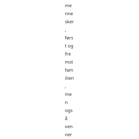
me
nne
sker
,
førs
t og
fre
mst
fam
ilien
,
me
n
ogs
å
ven
ner