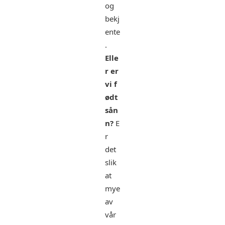
og
bekj
ente
.
Elle
r er
vi f
ødt
sån
n?
E
r
det
slik
at
mye
av
vår