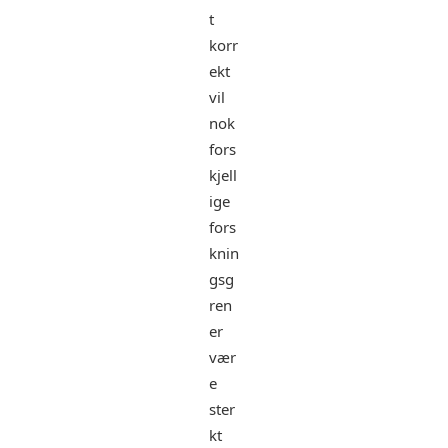
t
korr
ekt
vil
nok
fors
kjell
ige
fors
knin
gsg
ren
er
vær
e
ster
kt