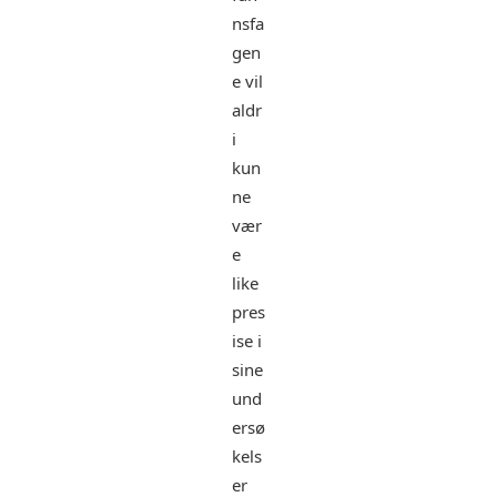
nsfa
gen
e vil
aldr
i
kun
ne
vær
e
like
pres
ise i
sine
und
ersø
kels
er