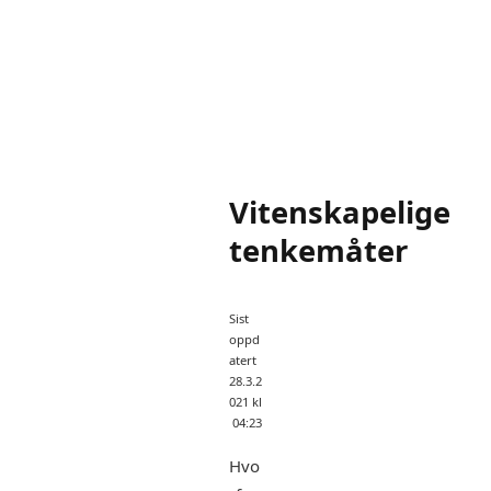
Vitenskapelige
tenkemåter
Sist
oppd
atert
28.3.2
021 kl
04:23
Hvo