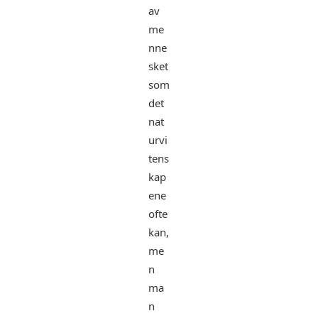
av
me
nne
sket
som
det
nat
urvi
tens
kap
ene
ofte
kan,
me
n
ma
n