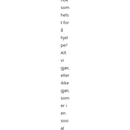
som
hels
t for
å
hjel
pe?
Alt
vi
gjør,
eller
ikke
gjør,
som
er i
en
sosi
al