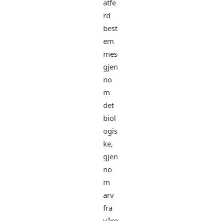
atfe
rd
best
em
mes
gjen
no
m
det
biol
ogis
ke,
gjen
no
m
arv
fra
våre