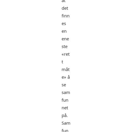
at
det
finn
es
en
ene
ste
«ret
t
måt
e» å
se
sam
fun
net
på.
Sam
fun