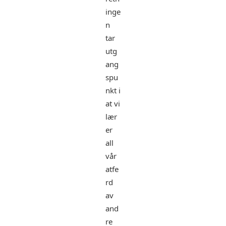
inge
n
tar
utg
ang
spu
nkt i
at vi
lær
er
all
vår
atfe
rd
av
and
re