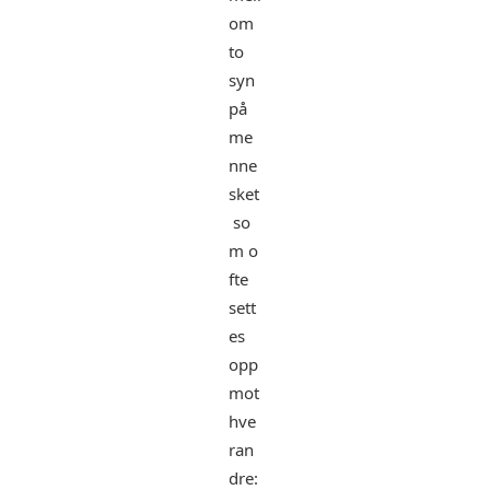
om
to
syn
på
me
nne
sket
so
m o
fte
sett
es
opp
mot
hve
ran
dre: