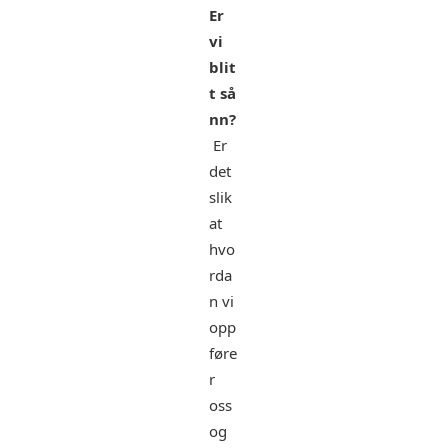
Er
vi
blit
t så
nn?
Er
det
slik
at
hvo
rda
n vi
opp
føre
r
oss
og