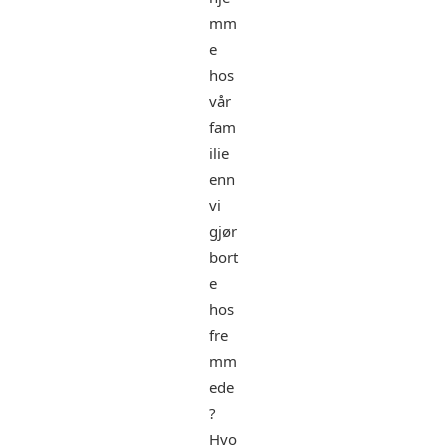
mm
e
hos
vår
fam
ilie
enn
vi
gjør
bort
e
hos
fre
mm
ede
?
Hvo