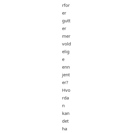
rfor
er
gutt
er
mer
vold
elig
e
enn
jent
er?
Hvo
rda
n
kan
det
ha