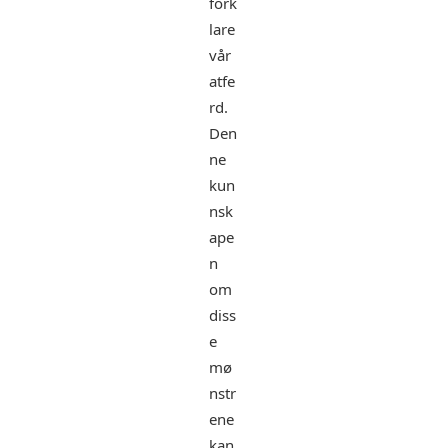
fork
lare
vår
atfe
rd.
Den
ne
kun
nsk
ape
n
om
diss
e
mø
nstr
ene
kan