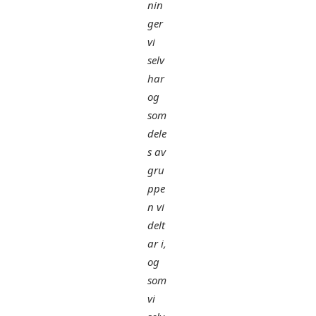
nin
ger
vi
selv
har
og
som
dele
s av
gru
ppe
n vi
delt
ar i,
og
som
vi