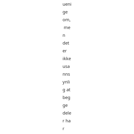
ueni
ge
om,
me
n
det
er
ikke
usa
nns
ynli
g at
beg
ge
dele
r ha
r