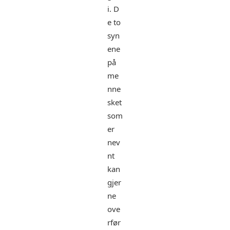
i. D
e to
syn
ene
på
me
nne
sket
som
er
nev
nt
kan
gjer
ne
ove
rfør