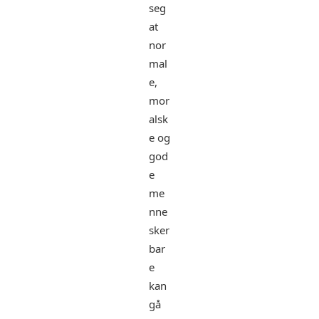
seg
at
nor
mal
e,
mor
alsk
e og
god
e
me
nne
sker
bar
e
kan
gå