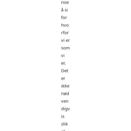
noe
å si
for
hvo
rfor
vi er
som
vi
er.
Det
er
ikke
nød
ven
digv
is
slik