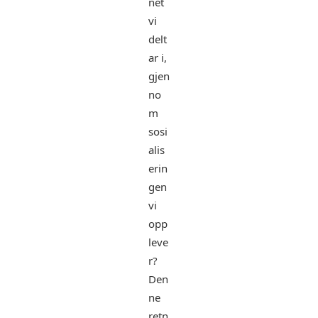
net
vi
delt
ar i,
gjen
no
m
sosi
alis
erin
gen
vi
opp
leve
r?
Den
ne
retn