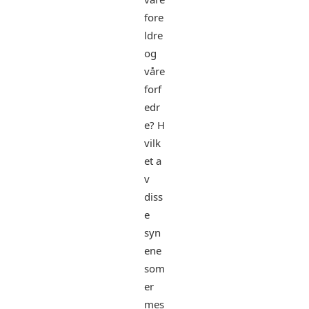
fore
ldre
og
våre
forf
edr
e? H
vilk
et a
v
diss
e
syn
ene
som
er
mes