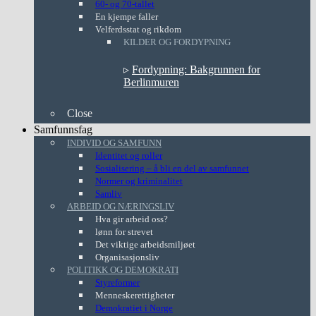
60- og 70-tallet
En kjempe faller
Velferdsstat og rikdom
KILDER OG FORDYPNING
▹
Fordypning: Bakgrunnen for
Berlinmuren
Close
Samfunnsfag
INDIVID OG SAMFUNN
Identitet og roller
Sosialisering – å bli en del av samfunnet
Normer og kriminalitet
Samliv
ARBEID OG NÆRINGSLIV
Hva gir arbeid oss?
lønn for strevet
Det viktige arbeidsmiljøet
Organisasjonsliv
POLITIKK OG DEMOKRATI
Styreformer
Menneskerettigheter
Demokratiet i Norge