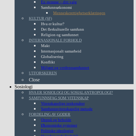
En stemme – ditt valg
Samfunnsøkonomi
Menneskerettighetserklæringen
KULTUR (SF)
Hva er kultur?
Det flerkulturelle samfunn
Religion og samfunnet
INTERNASJONALE FORHOLD
Makt
Internasjonalt samarbeid
Globalisering
Konflikt
Miljøet og verdenssamfunnet
UTFORSKEREN
Close
Sosiologi
HVA ER SOSIOLOGI OG SOSIALANTROPOLOGI?
SAMFUNNSFAG SOM VITENSKAP
Vitenskapelige tenkemåter
Samfunnsvitenskapelig metode
FORDELING AV GODER
Oppnå og beholde
Økonomiske systemer
Politiske ideologier