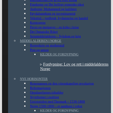
Frankerne og Det hellige romerske riket
Araberne, Muhammed og kalifatet
Føydalsamfunn og investiturstrid
Veksttid – jordbruk, bydannelse og handel
Korstogene
Paver og motpaver – en kirke i krise
Det Osmanske Riket
Seinmiddelalderen – Sykdom og krig
MIDDELALDEREN I NORGE
Borgerkrig og storhetstid
Pest og union
KILDER OG FORDYPNING
▹
Fordypning: Lov og rett i middelalderens
Norge
NYE HORISONTER
Renessansen og den vitenskapelige revolusjon
Reformasjonen
Oppdagelsenes tidsalder
Styreformer i endring
Unionstiden med Danmark – 1536-1800
Norge 1500-1800 – et samfunn i vekst
KILDER OG FORDYPNING