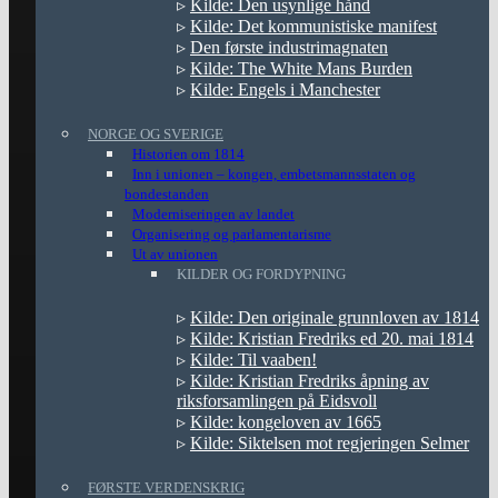
▹
Kilde: Den usynlige hånd
▹
Kilde: Det kommunistiske manifest
▹
Den første industrimagnaten
▹
Kilde: The White Mans Burden
▹
Kilde: Engels i Manchester
NORGE OG SVERIGE
Historien om 1814
Inn i unionen – kongen, embetsmannsstaten og
bondestanden
Moderniseringen av landet
Organisering og parlamentarisme
Ut av unionen
KILDER OG FORDYPNING
▹
Kilde: Den originale grunnloven av 1814
▹
Kilde: Kristian Fredriks ed 20. mai 1814
▹
Kilde: Til vaaben!
▹
Kilde: Kristian Fredriks åpning av
riksforsamlingen på Eidsvoll
▹
Kilde: kongeloven av 1665
▹
Kilde: Siktelsen mot regjeringen Selmer
FØRSTE VERDENSKRIG