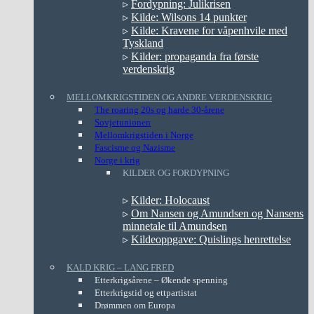
▹
Fordypning: Julikrisen
▹
Kilde: Wilsons 14 punkter
▹
Kilde: Kravene for våpenhvile med
Tyskland
▹
Kilder: propaganda fra første
verdenskrig
MELLOMKRIGSTIDEN OG ANDRE VERDENSKRIG
The roaring 20s og harde 30-årene
Sovjetunionen
Mellomkrigstiden i Norge
Fascisme og Nazisme
Norge i krig
KILDER OG FORDYPNING
▹
Kilder: Holocaust
▹
Om Nansen og Amundsen og Nansens
minnetale til Amundsen
▹
Kildeoppgave: Quislings henrettelse
KALD KRIG – LANG FRED
Etterkrigsårene – Økende spenning
Etterkrigstid og ettpartistat
Drømmen om Europa