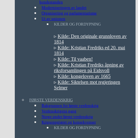
bondestanden
Moderniseringen av landet
Organisering og parlamentarisme
Ut av unionen
KILDER OG FORDYPNING
▹
Kilde: Den originale grunnloven av
1814
▹
Kilde: Kristian Fredriks ed 20. mai
1814
▹
Kilde: Til vaaben!
▹
Kilde: Kristian Fredriks åpning av
riksforsamlingen på Eidsvoll
▹
Kilde: kongeloven av 1665
▹
Kilde: Siktelsen mot regjeringen
Selmer
FØRSTE VERDENSKRIG
Bakgrunnen for første verdenskrig
Verdenskrigens gang
Norge under første verdenskrig
Krigsoppgjøret og konsekvenser
KILDER OG FORDYPNING