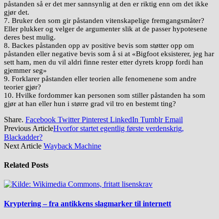
påstanden så er det mer sannsynlig at den er riktig enn om det ikke
gjør det.
7. Bruker den som gir påstanden vitenskapelige fremgangsmåter?
Eller plukker og velger de argumenter slik at de passer hypotesene
deres best mulig.
8. Backes påstanden opp av positive bevis som støtter opp om
påstanden eller negative bevis som å si at «Bigfoot eksisterer, jeg har
sett ham, men du vil aldri finne rester etter dyrets kropp fordi han
gjemmer seg»
9. Forklarer påstanden eller teorien alle fenomenene som andre
teorier gjør?
10. Hvilke fordommer kan personen som stiller påstanden ha som
gjør at han eller hun i større grad vil tro en bestemt ting?
Share.
Facebook
Twitter
Pinterest
LinkedIn
Tumblr
Email
Previous Article
Hvorfor startet egentlig første verdenskrig,
Blackadder?
Next Article
Wayback Machine
Related
Posts
Kryptering – fra antikkens slagmarker til internett