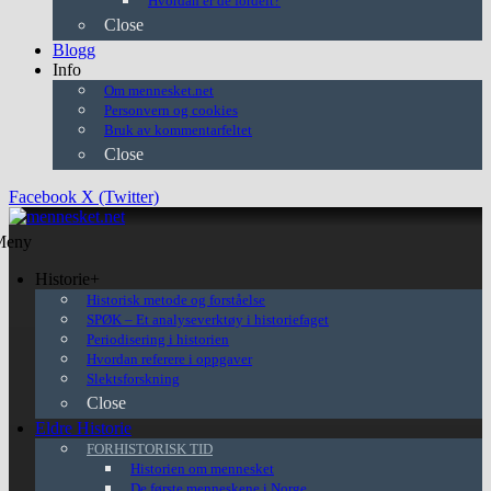
Hvordan er de fordelt?
Close
Blogg
Info
Om mennesket.net
Personvern og cookies
Bruk av kommentarfeltet
Close
Facebook
X (Twitter)
Meny
Historie+
Historisk metode og forståelse
SPØK – Et analyseverktøy i historiefaget
Periodisering i historien
Hvordan referere i oppgaver
Slektsforskning
Close
Eldre Historie
FORHISTORISK TID
Historien om mennesket
De første menneskene i Norge