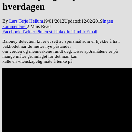
hverdagen
By
Lars Terje Hellum
19/01/2012
Updated:
12/02/2019
Ingen
kommentarer
2 Mins Read
Facebook
Twitter
Pinterest
LinkedIn
Tumblr
Email
Baloney detection kit er et sett av spørsmål som er kjekke å ha i
bakhodet når du møter nye påstander
om verden og menneskene rundt deg. Disse spørsmålene er på
mange måter grunnlaget for det man kan
kalle en vitenskapelig måte å tenke på.