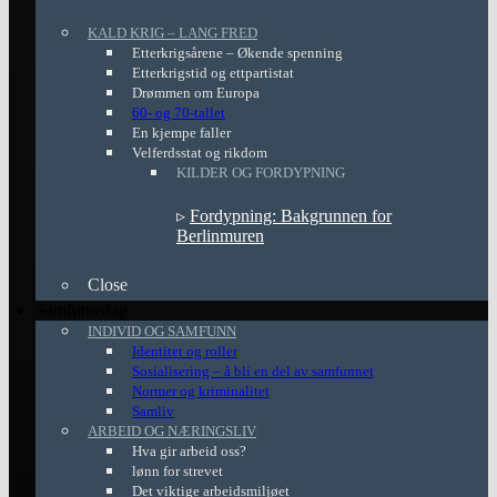
KALD KRIG – LANG FRED
Etterkrigsårene – Økende spenning
Etterkrigstid og ettpartistat
Drømmen om Europa
60- og 70-tallet
En kjempe faller
Velferdsstat og rikdom
KILDER OG FORDYPNING
▹
Fordypning: Bakgrunnen for
Berlinmuren
Close
Samfunnsfag
INDIVID OG SAMFUNN
Identitet og roller
Sosialisering – å bli en del av samfunnet
Normer og kriminalitet
Samliv
ARBEID OG NÆRINGSLIV
Hva gir arbeid oss?
lønn for strevet
Det viktige arbeidsmiljøet