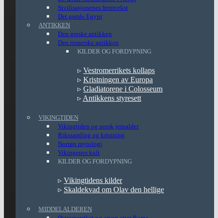
Sivilisasjonenes fremvekst
Det gamle Egypt
ANTIKKEN
Den greske antikken
Den romerske antikken
KILDER OG FORDYPNING
▹
Vestromerrikets kollaps
▹
Kristningen av Europa
▹
Gladiatorene i Colosseum
▹
Antikkens styresett
VIKINGTIDEN
Vikingtiden og norsk jernalder
Rikssamling og kristning
Norrøn mytologi
Vikingenes kult
KILDER OG FORDYPNING
▹
Vikingtidens kilder
▹
Skaldekvad om Olav den hellige
MIDDELALDEREN
Østromerriket og arven etter Roma