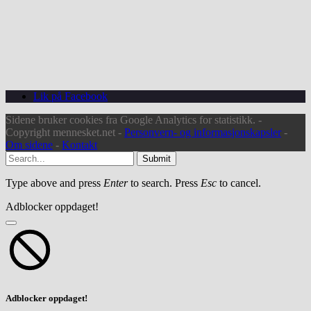
Lik på Facebook
Sidene bruker cookies fra Google Analytics for statistikk. -
Copyright mennesket.net -
Personvern- og informasjonskapsler
-
Om sidene
-
Kontakt
Submit
Type above and press
Enter
to search. Press
Esc
to cancel.
Adblocker oppdaget!
Adblocker oppdaget!