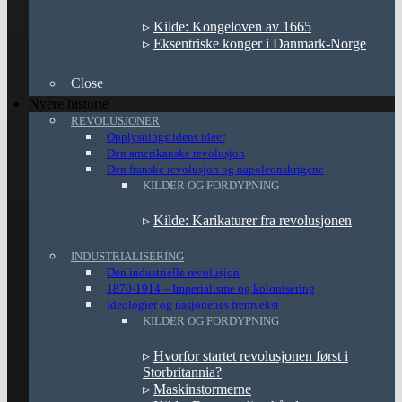
▹
Kilde: Kongeloven av 1665
▹
Eksentriske konger i Danmark-Norge
Close
Nyere historie
REVOLUSJONER
Opplysningstidens ideer
Den amerikanske revolusjon
Den franske revolusjon og napoleonskrigene
KILDER OG FORDYPNING
▹
Kilde: Karikaturer fra revolusjonen
INDUSTRIALISERING
Den industrielle revolusjon
1870-1914 – Imperialisme og kolonisering
Ideologier og nasjonenes fremvekst
KILDER OG FORDYPNING
▹
Hvorfor startet revolusjonen først i
Storbritannia?
▹
Maskinstormerne