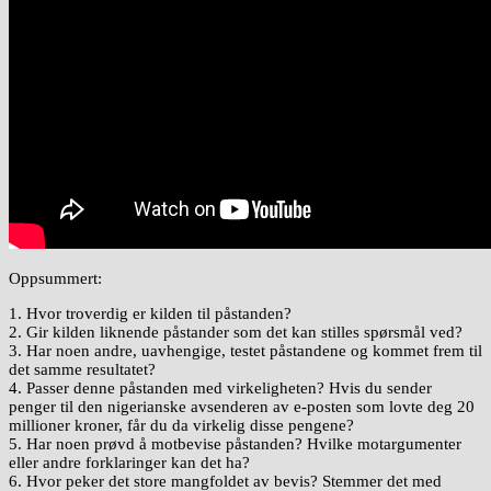
Oppsummert:
1. Hvor troverdig er kilden til påstanden?
2. Gir kilden liknende påstander som det kan stilles spørsmål ved?
3. Har noen andre, uavhengige, testet påstandene og kommet frem til
det samme resultatet?
4. Passer denne påstanden med virkeligheten? Hvis du sender
penger til den nigerianske avsenderen av e-posten som lovte deg 20
millioner kroner, får du da virkelig disse pengene?
5. Har noen prøvd å motbevise påstanden? Hvilke motargumenter
eller andre forklaringer kan det ha?
6. Hvor peker det store mangfoldet av bevis? Stemmer det med