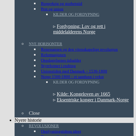
Borgerkrig og storhetstid
Pest og union
KILDER OG FORDYPNING
▹
Fordypning: Lov og rett i
middelalderens Norge
NYE HORISONTER
Renessansen og den vitenskapelige revolusjon
Reformasjonen
Oppdagelsenes tidsalder
Styreformer i endring
Unionstiden med Danmark – 1536-1800
Norge 1500-1800 – et samfunn i vekst
KILDER OG FORDYPNING
▹
Kilde: Kongeloven av 1665
▹
Eksentriske konger i Danmark-Norge
Close
Nyere historie
REVOLUSJONER
Opplysningstidens ideer