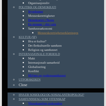
Organisasjonsliv
POLITIKK OG DEMOKRATI
Styreformer
Menneskerettigheter
Demokratiet i Norge
En stemme – ditt valg
Samfunnsøkonomi
Menneskerettighetserklæringen
KULTUR (SF)
Hva er kultur?
Det flerkulturelle samfunn
Religion og samfunnet
INTERNASJONALE FORHOLD
Makt
Internasjonalt samarbeid
Globalisering
Konflikt
Miljøet og verdenssamfunnet
UTFORSKEREN
Close
Sosiologi
HVA ER SOSIOLOGI OG SOSIALANTROPOLOGI?
SAMFUNNSFAG SOM VITENSKAP
Vitenskapelige tenkemåter