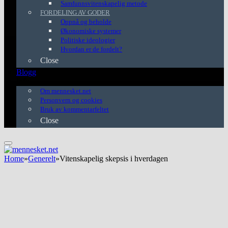
Samfunnsvitenskapelig metode
FORDELING AV GODER
Oppnå og beholde
Økonomiske systemer
Politiske ideologier
Hvordan er de fordelt?
Close
Blogg
Info
Om mennesket.net
Personvern og cookies
Bruk av kommentarfeltet
Close
Home
»
Generelt
»
Vitenskapelig skepsis i hverdagen