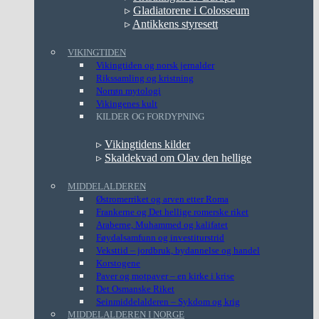
▹
Gladiatorene i Colosseum
▹
Antikkens styresett
VIKINGTIDEN
Vikingtiden og norsk jernalder
Rikssamling og kristning
Norrøn mytologi
Vikingenes kult
KILDER OG FORDYPNING
▹
Vikingtidens kilder
▹
Skaldekvad om Olav den hellige
MIDDELALDEREN
Østromerriket og arven etter Roma
Frankerne og Det hellige romerske riket
Araberne, Muhammed og kalifatet
Føydalsamfunn og investiturstrid
Veksttid – jordbruk, bydannelse og handel
Korstogene
Paver og motpaver – en kirke i krise
Det Osmanske Riket
Seinmiddelalderen – Sykdom og krig
MIDDELALDEREN I NORGE