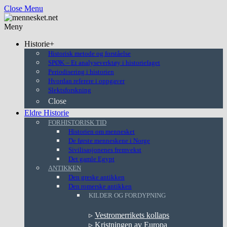
Close Menu
Meny
Historie+
Historisk metode og forståelse
SPØK – Et analyseverktøy i historiefaget
Periodisering i historien
Hvordan referere i oppgaver
Slektsforskning
Close
Eldre Historie
FORHISTORISK TID
Historien om mennesket
De første menneskene i Norge
Sivilisasjonenes fremvekst
Det gamle Egypt
ANTIKKEN
Den greske antikken
Den romerske antikken
KILDER OG FORDYPNING
▹
Vestromerrikets kollaps
▹
Kristningen av Europa