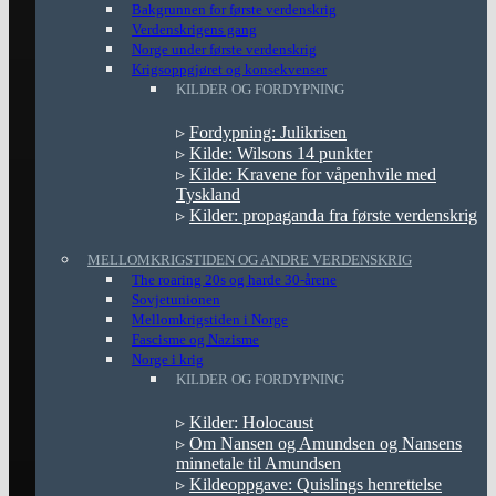
Bakgrunnen for første verdenskrig
Verdenskrigens gang
Norge under første verdenskrig
Krigsoppgjøret og konsekvenser
KILDER OG FORDYPNING
▹
Fordypning: Julikrisen
▹
Kilde: Wilsons 14 punkter
▹
Kilde: Kravene for våpenhvile med
Tyskland
▹
Kilder: propaganda fra første verdenskrig
MELLOMKRIGSTIDEN OG ANDRE VERDENSKRIG
The roaring 20s og harde 30-årene
Sovjetunionen
Mellomkrigstiden i Norge
Fascisme og Nazisme
Norge i krig
KILDER OG FORDYPNING
▹
Kilder: Holocaust
▹
Om Nansen og Amundsen og Nansens
minnetale til Amundsen
▹
Kildeoppgave: Quislings henrettelse