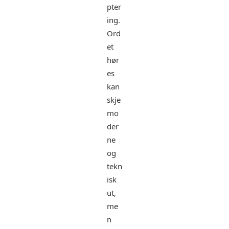
pter
ing.
Ord
et
hør
es
kan
skje
mo
der
ne
og
tekn
isk
ut,
me
n