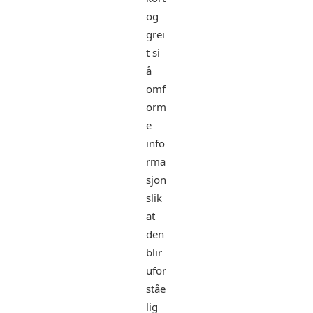
og
grei
t si
å
omf
orm
e
info
rma
sjon
slik
at
den
blir
ufor
ståe
lig