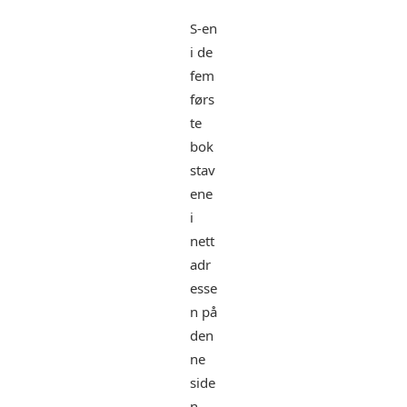
S-en
i de
fem
førs
te
bok
stav
ene
i
nett
adr
esse
n på
den
ne
side
n