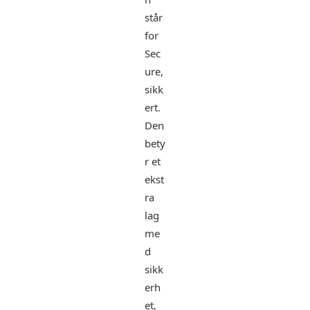
står
for
Sec
ure,
sikk
ert.
Den
bety
r et
ekst
ra
lag
me
d
sikk
erh
et,