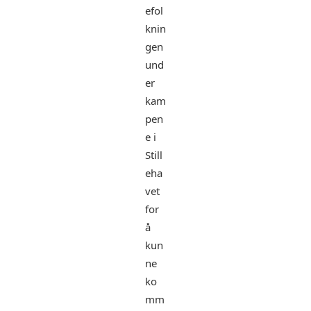
efol
knin
gen
und
er
kam
pen
e i
Still
eha
vet
for
å
kun
ne
ko
mm