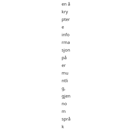
en å
kry
pter
e
info
rma
sjon
på
er
mu
ntli
g,
gjen
no
m
språ
k