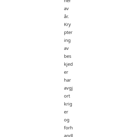
ner
av
år.
Kry
pter
ing
av
bes
kjed
er
har
avgj
ort
krig
er
og
forh
andl