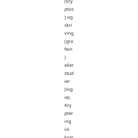
(kry
ptos
) og
skri
ving
(gra
fein
)
eller
stud
ier
(log
ia).
Kry
pter
ing
vil
kort