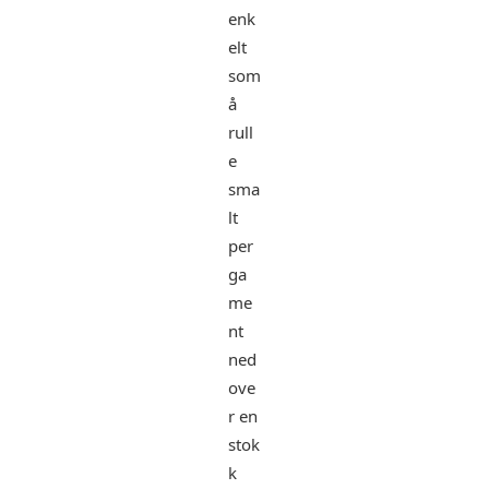
enk
elt
som
å
rull
e
sma
lt
per
ga
me
nt
ned
ove
r en
stok
k