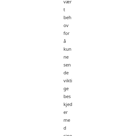
vær
t
beh
ov
for
å
kun
ne
sen
de
vikti
ge
bes
kjed
er
me
d
sine