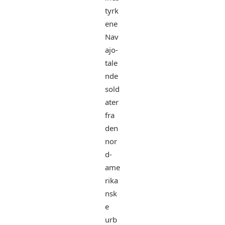
tyrk
ene
Nav
ajo-
tale
nde
sold
ater
fra
den
nor
d-
ame
rika
nsk
e
urb