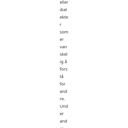
eller
dial
ekte
r
som
er
van
skel
ig å
fors
tå
for
and
re.
Und
er
and