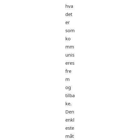
hva
det
er
som
ko
mm
unis
eres
fre
m
og
tilba
ke.
Den
enkl
este
måt