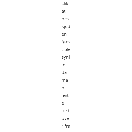
slik
at
bes
kjed
en
førs
t ble
synl
ig
da
ma
n
lest
e
ned
ove
r fra