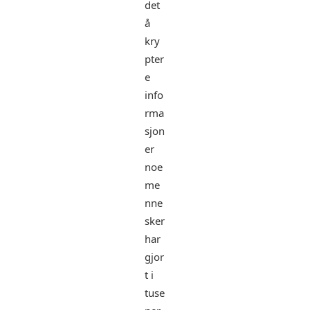
det
å
kry
pter
e
info
rma
sjon
er
noe
me
nne
sker
har
gjor
t i
tuse