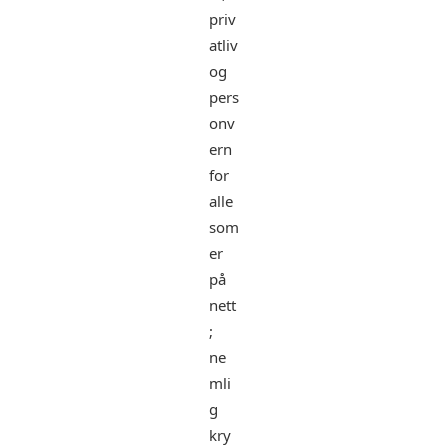
priv
atliv
og
pers
onv
ern
for
alle
som
er
på
nett
;
ne
mli
g
kry