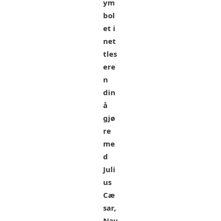
ym
bol
et i
net
tles
ere
n
din
å
gjø
re
me
d
Juli
us
Cæ
sar,
Nav