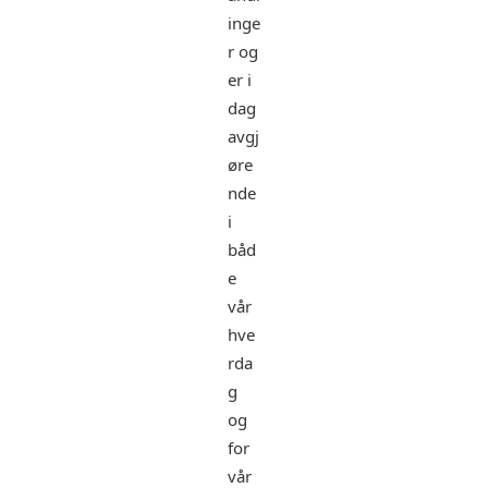
inge
r og
er i
dag
avgj
øre
nde
i
båd
e
vår
hve
rda
g
og
for
vår