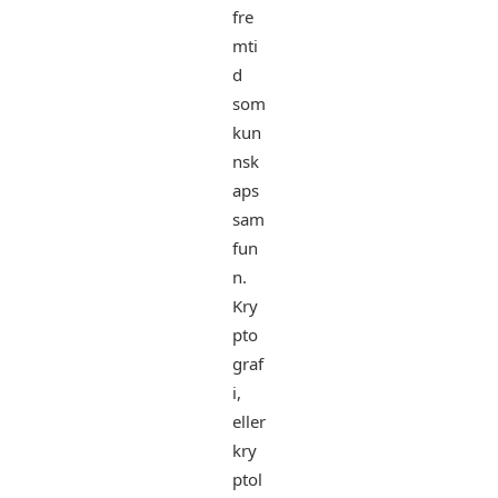
fre
mti
d
som
kun
nsk
aps
sam
fun
n.
Kry
pto
graf
i,
eller
kry
ptol