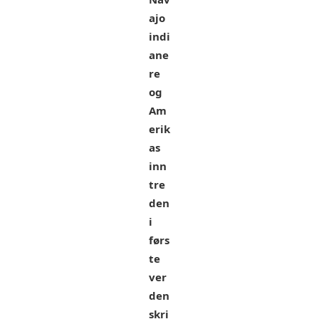
ajo
indi
ane
re
og
Am
erik
as
inn
tre
den
i
førs
te
ver
den
skri