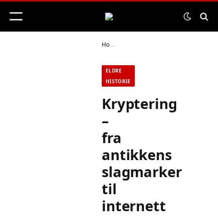
Home
Eldre historie
Kryptering – f
»
»
ELDRE
HISTORIE
Kryptering
–
fra
antikkens
slagmarker
til
internett