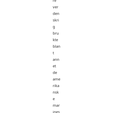
re
ver
den
skri
g
bru
kte
blan
t
ann
et
de
ame
rika
nsk
e
mar
ines