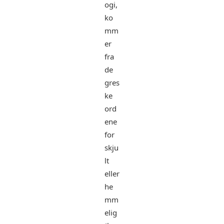
ogi,
ko
mm
er
fra
de
gres
ke
ord
ene
for
skju
lt
eller
he
mm
elig