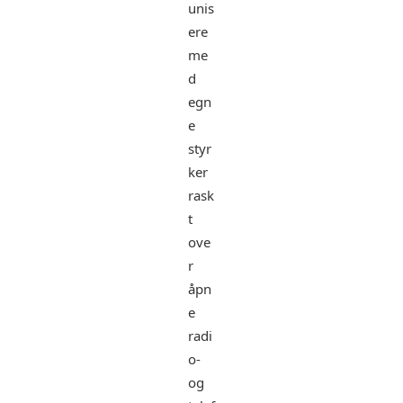
unis
ere
me
d
egn
e
styr
ker
rask
t
ove
r
åpn
e
radi
o-
og