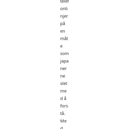
telef
onli
njer
på
en
måt
e
som
japa
ner
ne
slet
me
d å
fors
tå.
Me
d