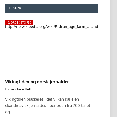
HISTORIE
ELDRE HISTORIE
ELDR
Vikingtiden og norsk jernalder
Norr
By
Lars Terje Hellum
By
Lar
Vikingtiden plasseres i det vi kan kalle en
Hvord
skandinavisk jernalder. I perioden fra 700-tallet
guden
og…
de mo