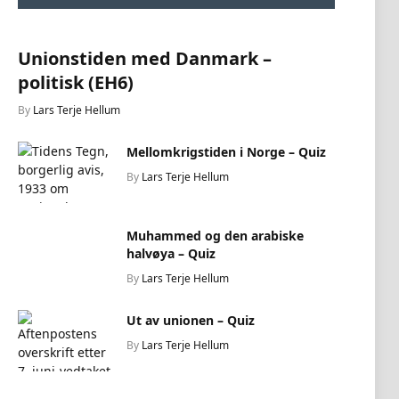
Unionstiden med Danmark –
politisk (EH6)
By
Lars Terje Hellum
Mellomkrigstiden i Norge – Quiz
By
Lars Terje Hellum
Muhammed og den arabiske
halvøya – Quiz
By
Lars Terje Hellum
Ut av unionen – Quiz
By
Lars Terje Hellum