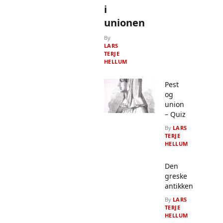
i
unionen
By
LARS
TERJE
HELLUM
Pest
og
union
– Quiz
By
LARS
TERJE
HELLUM
Den
greske
antikken
By
LARS
TERJE
HELLUM