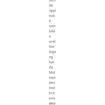
som
de
oppl
evd
e
som
båd
e
uret
tfer
dige
og
har
de.
Mot
stan
den
mot
brit
ene
økte