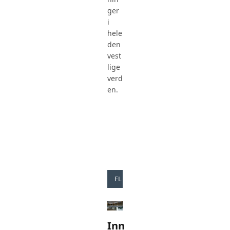
ger
i
hele
den
vest
lige
verd
en.
FLERVALGSTESTER
Inn