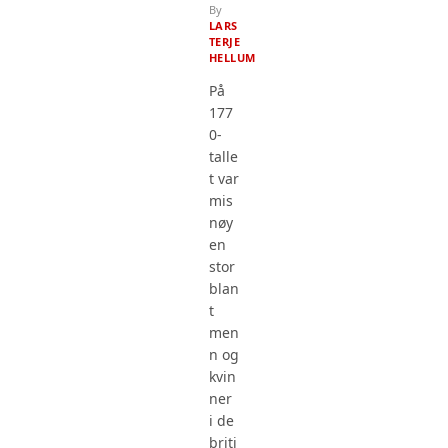
By
LARS
TERJE
HELLUM
På
177
0-
talle
t var
mis
nøy
en
stor
blan
t
men
n og
kvin
ner
i de
briti