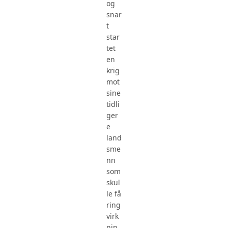
og
snar
t
star
tet
en
krig
mot
sine
tidli
ger
e
land
sme
nn
som
skul
le få
ring
virk
nin