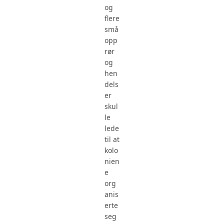
og
flere
små
opp
rør
og
hen
dels
er
skul
le
lede
til at
kolo
nien
e
org
anis
erte
seg