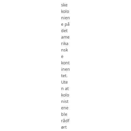
ske
kolo
nien
e på
det
ame
rika
nsk
e
kont
inen
tet.
Ute
n at
kolo
nist
ene
ble
rådf
ørt