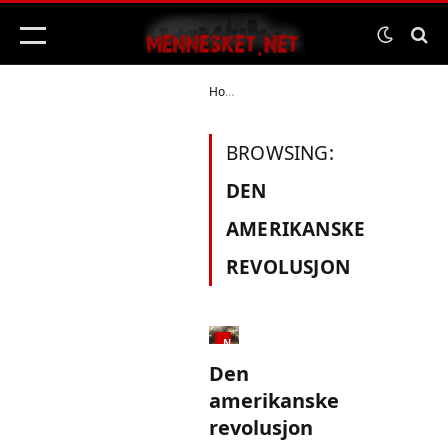
Home
Posts Tagged "den amerikanske
»
BROWSING:
DEN
AMERIKANSKE
REVOLUSJON
NYERE HISTORIE
Den
amerikanske
revolusjon