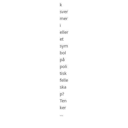
k
sver
mer
i
eller
et
sym
bol
på
poli
tisk
felle
ska
p?
Ten
ker
…