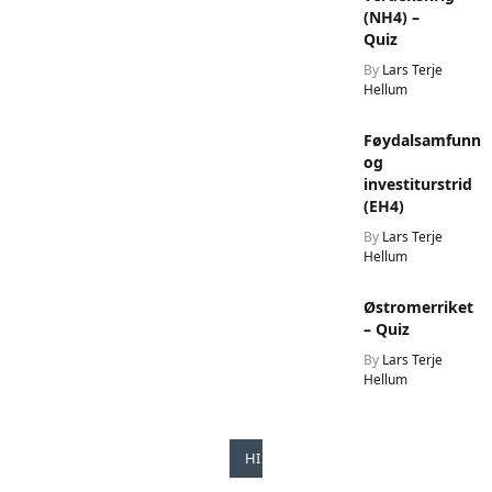
(NH4) –
Quiz
By
Lars Terje
Hellum
Føydalsamfunn
og
investiturstrid
(EH4)
By
Lars Terje
Hellum
Østromerriket
– Quiz
By
Lars Terje
Hellum
HISTORIE