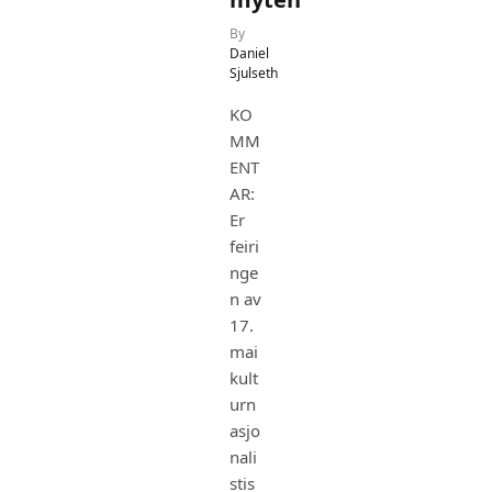
By
Daniel
Sjulseth
KO
MM
ENT
AR:
Er
feiri
nge
n av
17.
mai
kult
urn
asjo
nali
stis