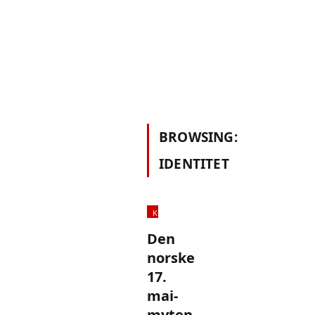
BROWSING:
IDENTITET
KOMMENTAR
Den
norske
17.
mai-
myten