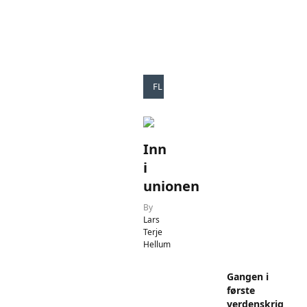
FLERVALGSTESTER
Inn
i
unionen
By
Lars
Terje
Hellum
Gangen i
første
verdenskrig