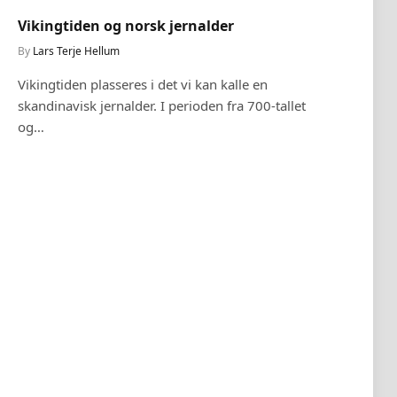
Vikingtiden og norsk jernalder
Norr
By
Lars Terje Hellum
By
Lar
Vikingtiden plasseres i det vi kan kalle en
Hvord
skandinavisk jernalder. I perioden fra 700-tallet
guden
og…
de mo
denne
grun
vikti