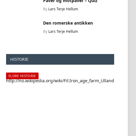
Paver og motpaver – Quiz
By
Lars Terje Hellum
Den romerske antikken
By
Lars Terje Hellum
HISTORIE
ELDRE HISTORIE
ELDR