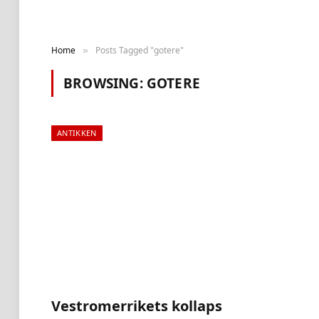
Home
Posts Tagged "gotere"
»
BROWSING:
GOTERE
ANTIKKEN
Vestromerrikets kollaps