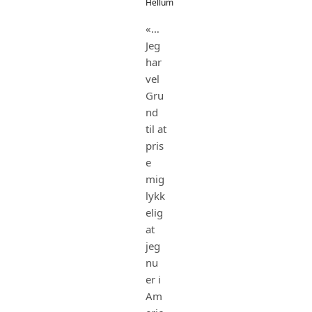
Hellum
«…
Jeg
har
vel
Gru
nd
til at
pris
e
mig
lykk
elig
at
jeg
nu
er i
Am