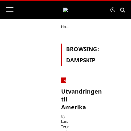
Home
Posts Tagged "dampskip"
»
BROWSING:
DAMPSKIP
NORGE OG SVERIGE
Utvandringen
til
Amerika
By
Lars
Terje