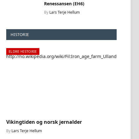
Renessansen (EH6)
By
Lars Terje Hellum
HISTORIE
ELDRE HISTORIE
ELDR
Vikingtiden og norsk jernalder
Norr
By
Lars Terje Hellum
By
Lar