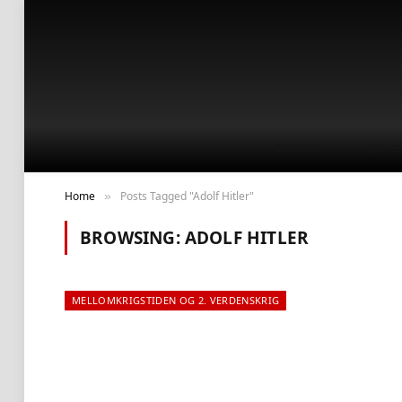
Historie+
Eldre 
Home
Posts Tagged "Adolf Hitler"
»
BROWSING:
ADOLF HITLER
MELLOMKRIGSTIDEN OG 2. VERDENSKRIG