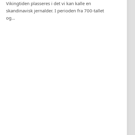
Vikingtiden plasseres i det vi kan kalle en
Hvord
skandinavisk jernalder. I perioden fra 700-tallet
guden
og…
de mo
denne
grun
vikti