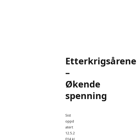
Etterkrigsårene
–
Økende
spenning
Sist
oppd
atert
12.5.2
014 kl