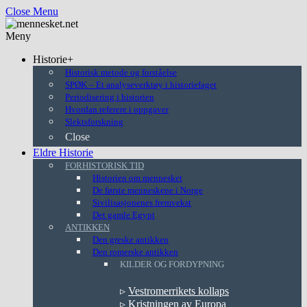
Close Menu
Meny
Historie+
Historisk metode og forståelse
SPØK – Et analyseverktøy i historiefaget
Periodisering i historien
Hvordan referere i oppgaver
Slektsforskning
Close
Eldre Historie
FORHISTORISK TID
Historien om mennesket
De første menneskene i Norge
Sivilisasjonenes fremvekst
Det gamle Egypt
ANTIKKEN
Den greske antikken
Den romerske antikken
KILDER OG FORDYPNING
▹
Vestromerrikets kollaps
▹
Kristningen av Europa