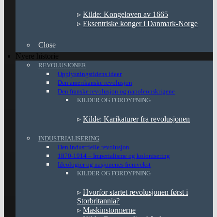
▹
Kilde: Kongeloven av 1665
▹
Eksentriske konger i Danmark-Norge
Close
Nyere historie
REVOLUSJONER
Opplysningstidens ideer
Den amerikanske revolusjon
Den franske revolusjon og napoleonskrigene
KILDER OG FORDYPNING
▹
Kilde: Karikaturer fra revolusjonen
INDUSTRIALISERING
Den industrielle revolusjon
1870-1914 – Imperialisme og kolonisering
Ideologier og nasjonenes fremvekst
KILDER OG FORDYPNING
▹
Hvorfor startet revolusjonen først i
Storbritannia?
▹
Maskinstormerne