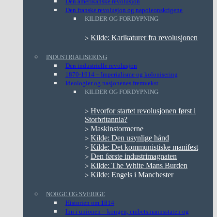
Den amerikanske revolusjon
Den franske revolusjon og napoleonskrigene
KILDER OG FORDYPNING
▹
Kilde: Karikaturer fra revolusjonen
INDUSTRIALISERING
Den industrielle revolusjon
1870-1914 – Imperialisme og kolonisering
Ideologier og nasjonenes fremvekst
KILDER OG FORDYPNING
▹
Hvorfor startet revolusjonen først i
Storbritannia?
▹
Maskinstormerne
▹
Kilde: Den usynlige hånd
▹
Kilde: Det kommunistiske manifest
▹
Den første industrimagnaten
▹
Kilde: The White Mans Burden
▹
Kilde: Engels i Manchester
NORGE OG SVERIGE
Historien om 1814
Inn i unionen – kongen, embetsmannsstaten og