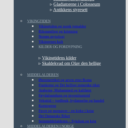
▹
Gladiatorene i Colosseum
▹
Antikkens styresett
VIKINGTIDEN
Vikingtiden og norsk jernalder
Rikssamling og kristning
Norrøn mytologi
Vikingenes kult
KILDER OG FORDYPNING
▹
Vikingtidens kilder
▹
Skaldekvad om Olav den hellige
MIDDELALDEREN
Østromerriket og arven etter Roma
Frankerne og Det hellige romerske riket
Araberne, Muhammed og kalifatet
Føydalsamfunn og investiturstrid
Veksttid – jordbruk, bydannelse og handel
Korstogene
Paver og motpaver – en kirke i krise
Det Osmanske Riket
Seinmiddelalderen – Sykdom og krig
MIDDELALDEREN I NORGE