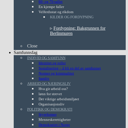
60- og 70-tallet
En kjempe faller
Velferdsstat og rikdom
KILDER OG FORDYPNING
▹
Fordypning: Bakgrunnen for
Berlinmuren
Close
Samfunnsfag
INDIVID OG SAMFUNN
Identitet og roller
Sosialisering – å bli en del av samfunnet
Normer og kriminalitet
Samliv
ARBEID OG NÆRINGSLIV
Hva gir arbeid oss?
lønn for strevet
Det viktige arbeidsmiljøet
Organisasjonsliv
POLITIKK OG DEMOKRATI
Styreformer
Menneskerettigheter
Demokratiet i Norge