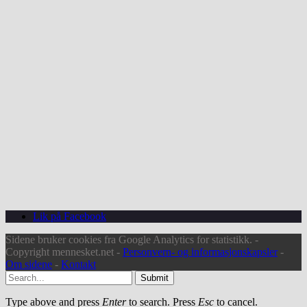
Lik på Facebook
Sidene bruker cookies fra Google Analytics for statistikk. -
Copyright mennesket.net -
Personvern- og informasjonskapsler
-
Om sidene
-
Kontakt
Submit
Type above and press
Enter
to search. Press
Esc
to cancel.