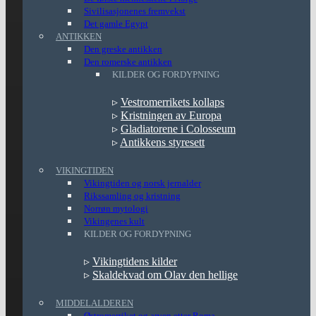
Sivilisasjonenes fremvekst
Det gamle Egypt
ANTIKKEN
Den greske antikken
Den romerske antikken
KILDER OG FORDYPNING
▹
Vestromerrikets kollaps
▹
Kristningen av Europa
▹
Gladiatorene i Colosseum
▹
Antikkens styresett
VIKINGTIDEN
Vikingtiden og norsk jernalder
Rikssamling og kristning
Norrøn mytologi
Vikingenes kult
KILDER OG FORDYPNING
▹
Vikingtidens kilder
▹
Skaldekvad om Olav den hellige
MIDDELALDEREN
Østromerriket og arven etter Roma