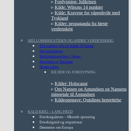
▹
Fordypning: Julikrisen
▹
Kilde: Wilsons 14 punkter
▹
Kilde: Kravene for våpenhvile med
Tyskland
▹
Kilder: propaganda fra første
verdenskrig
MELLOMKRIGSTIDEN OG ANDRE VERDENSKRIG
The roaring 20s og harde 30-årene
Sovjetunionen
Mellomkrigstiden i Norge
Fascisme og Nazisme
Norge i krig
KILDER OG FORDYPNING
▹
Kilder: Holocaust
▹
Om Nansen og Amundsen og Nansens
minnetale til Amundsen
▹
Kildeoppgave: Quislings henrettelse
KALD KRIG – LANG FRED
Etterkrigsårene – Økende spenning
Etterkrigstid og ettpartistat
Drømmen om Europa