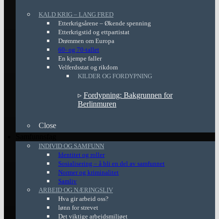
KALD KRIG – LANG FRED
Etterkrigsårene – Økende spenning
Etterkrigstid og ettpartistat
Drømmen om Europa
60- og 70-tallet
En kjempe faller
Velferdsstat og rikdom
KILDER OG FORDYPNING
▹
Fordypning: Bakgrunnen for
Berlinmuren
Close
Samfunnsfag
INDIVID OG SAMFUNN
Identitet og roller
Sosialisering – å bli en del av samfunnet
Normer og kriminalitet
Samliv
ARBEID OG NÆRINGSLIV
Hva gir arbeid oss?
lønn for strevet
Det viktige arbeidsmiljøet