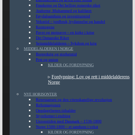
Frankerne og Det hellige romerske riket
Araberne, Muhammed og kalifatet
Føydalsamfunn og investiturstrid
Veksttid – jordbruk, bydannelse og handel
Korstogene
Paver og motpaver – en kirke i krise
Det Osmanske Riket
Seinmiddelalderen – Sykdom og krig
MIDDELALDEREN I NORGE
Borgerkrig og storhetstid
Pest og union
KILDER OG FORDYPNING
▹
Fordypning: Lov og rett i middelalderens
Norge
NYE HORISONTER
Renessansen og den vitenskapelige revolusjon
Reformasjonen
Oppdagelsenes tidsalder
Styreformer i endring
Unionstiden med Danmark – 1536-1800
Norge 1500-1800 – et samfunn i vekst
KILDER OG FORDYPNING