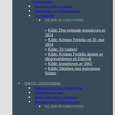
bondestanden
Moderniseringen av landet
Organisering og parlamentarisme
Ut av unionen
KILDER OG FORDYPNING
▹
Kilde: Den originale grunnloven av
1814
▹
Kilde: Kristian Fredriks ed 20. mai
1814
▹
Kilde: Til vaaben!
▹
Kilde: Kristian Fredriks åpning av
riksforsamlingen på Eidsvoll
▹
Kilde: kongeloven av 1665
▹
Kilde: Siktelsen mot regjeringen
Selmer
FØRSTE VERDENSKRIG
Bakgrunnen for første verdenskrig
Verdenskrigens gang
Norge under første verdenskrig
Krigsoppgjøret og konsekvenser
KILDER OG FORDYPNING