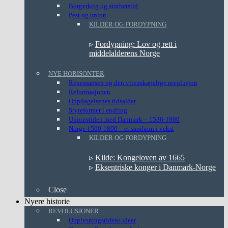
Borgerkrig og storhetstid
Pest og union
KILDER OG FORDYPNING
▹
Fordypning: Lov og rett i
middelalderens Norge
NYE HORISONTER
Renessansen og den vitenskapelige revolusjon
Reformasjonen
Oppdagelsenes tidsalder
Styreformer i endring
Unionstiden med Danmark – 1536-1800
Norge 1500-1800 – et samfunn i vekst
KILDER OG FORDYPNING
▹
Kilde: Kongeloven av 1665
▹
Eksentriske konger i Danmark-Norge
Close
Nyere historie
REVOLUSJONER
Opplysningstidens ideer