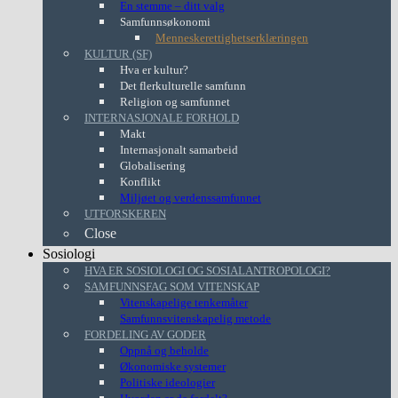
En stemme – ditt valg
Samfunnsøkonomi
Menneskerettighetserklæringen
KULTUR (SF)
Hva er kultur?
Det flerkulturelle samfunn
Religion og samfunnet
INTERNASJONALE FORHOLD
Makt
Internasjonalt samarbeid
Globalisering
Konflikt
Miljøet og verdenssamfunnet
UTFORSKEREN
Close
Sosiologi
HVA ER SOSIOLOGI OG SOSIALANTROPOLOGI?
SAMFUNNSFAG SOM VITENSKAP
Vitenskapelige tenkemåter
Samfunnsvitenskapelig metode
FORDELING AV GODER
Oppnå og beholde
Økonomiske systemer
Politiske ideologier