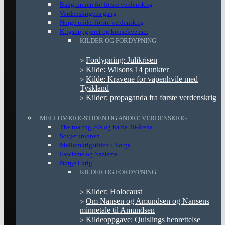
Bakgrunnen for første verdenskrig
Verdenskrigens gang
Norge under første verdenskrig
Krigsoppgjøret og konsekvenser
KILDER OG FORDYPNING
▹
Fordypning: Julikrisen
▹
Kilde: Wilsons 14 punkter
▹
Kilde: Kravene for våpenhvile med
Tyskland
▹
Kilder: propaganda fra første verdenskrig
MELLOMKRIGSTIDEN OG ANDRE VERDENSKRIG
The roaring 20s og harde 30-årene
Sovjetunionen
Mellomkrigstiden i Norge
Fascisme og Nazisme
Norge i krig
KILDER OG FORDYPNING
▹
Kilder: Holocaust
▹
Om Nansen og Amundsen og Nansens
minnetale til Amundsen
▹
Kildeoppgave: Quislings henrettelse