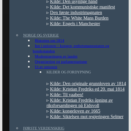
▹
Kilde: Den usynlige hånd
▹
Kilde: Det kommunistiske manifest
▹
Den første industrimagnaten
▹
Kilde: The White Mans Burden
▹
Kilde: Engels i Manchester
NORGE OG SVERIGE
Historien om 1814
Inn i unionen – kongen, embetsmannsstaten og
bondestanden
Moderniseringen av landet
Organisering og parlamentarisme
Ut av unionen
KILDER OG FORDYPNING
▹
Kilde: Den originale grunnloven av 1814
▹
Kilde: Kristian Fredriks ed 20. mai 1814
▹
Kilde: Til vaaben!
▹
Kilde: Kristian Fredriks åpning av
riksforsamlingen på Eidsvoll
▹
Kilde: kongeloven av 1665
▹
Kilde: Siktelsen mot regjeringen Selmer
FØRSTE VERDENSKRIG