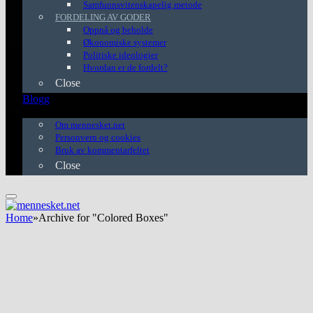
Samfunnsvitenskapelig metode
FORDELING AV GODER
Oppnå og beholde
Økonomiske systemer
Politiske ideologier
Hvordan er de fordelt?
Close
Blogg
Info
Om mennesket.net
Personvern og cookies
Bruk av kommentarfeltet
Close
Home
»
Archive for "Colored Boxes"