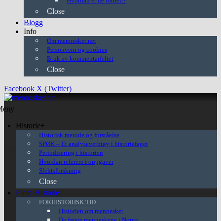
Hvordan er de fordelt?
Close
Blogg
Info
Om mennesket.net
Personvern og cookies
Bruk av kommentarfeltet
Close
Facebook
X (Twitter)
Meny
Historie+
Historisk metode og forståelse
SPØK – Et analyseverktøy i historiefaget
Periodisering i historien
Hvordan referere i oppgaver
Slektsforskning
Close
Eldre Historie
FORHISTORISK TID
Historien om mennesket
De første menneskene i Norge