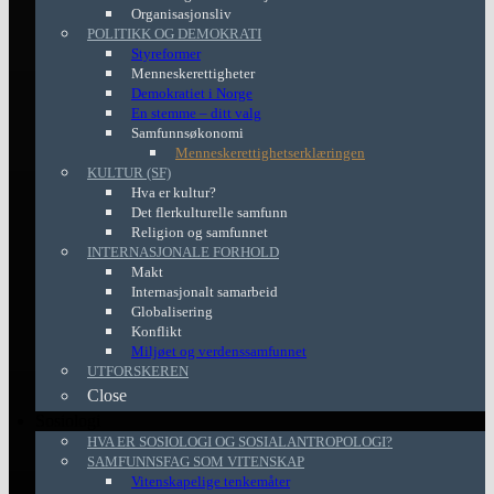
Organisasjonsliv
POLITIKK OG DEMOKRATI
Styreformer
Menneskerettigheter
Demokratiet i Norge
En stemme – ditt valg
Samfunnsøkonomi
Menneskerettighetserklæringen
KULTUR (SF)
Hva er kultur?
Det flerkulturelle samfunn
Religion og samfunnet
INTERNASJONALE FORHOLD
Makt
Internasjonalt samarbeid
Globalisering
Konflikt
Miljøet og verdenssamfunnet
UTFORSKEREN
Close
Sosiologi
HVA ER SOSIOLOGI OG SOSIALANTROPOLOGI?
SAMFUNNSFAG SOM VITENSKAP
Vitenskapelige tenkemåter