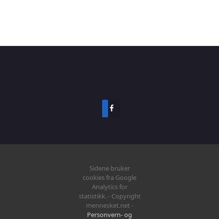
Lik på Facebook
Sidene bruker
cookies fra Google
Analytics for
statistikk. - Copyright
mennesket.net -
Personvern- og