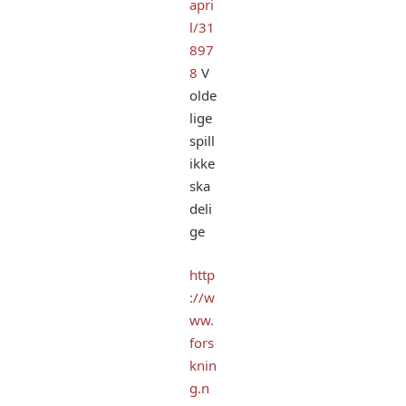
apri
l/31
897
8
V
olde
lige
spill
ikke
ska
deli
ge
http
://w
ww.
fors
knin
g.n