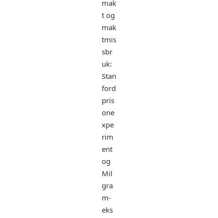
mak
t og
mak
tmis
sbr
uk:
Stan
ford
pris
one
xpe
rim
ent
og
Mil
gra
m-
eks