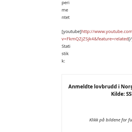
peri
me
ntet
[youtube]
http://www.youtube.co
v=FkmQZjZSjk4&feature=related
[
Stati
stik
k:
Anmeldte lovbrudd i Norge
Kilde: S
Klikk på bildene for f