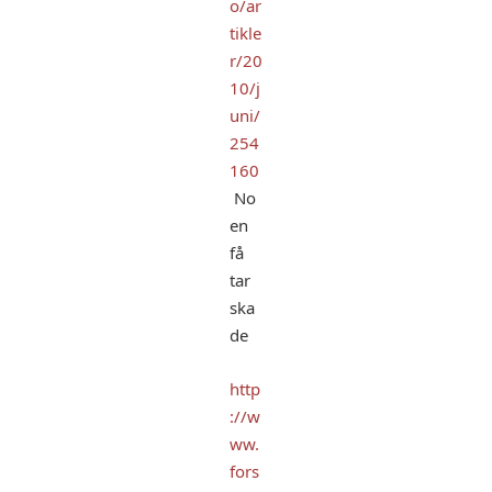
o/ar
tikle
r/20
10/j
uni/
254
160
No
en
få
tar
ska
de
http
://w
ww.
fors