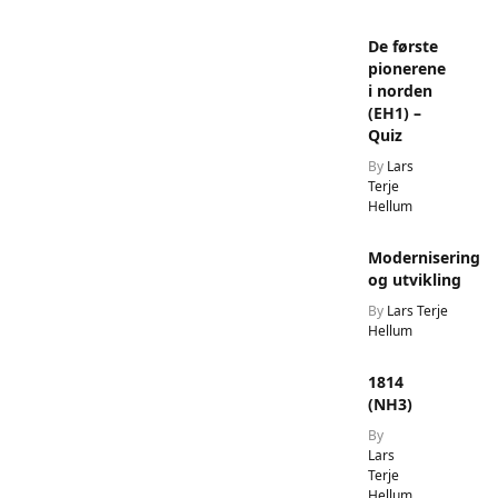
De første
pionerene
i norden
(EH1) –
Quiz
By
Lars
Terje
Hellum
Modernisering
og utvikling
By
Lars Terje
Hellum
1814
(NH3)
By
Lars
Terje
Hellum