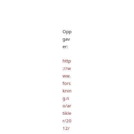
Opp
gav
er:
http
://w
ww.
fors
knin
g.n
o/ar
tikle
r/20
12/