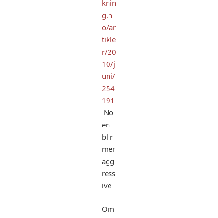
knin
g.n
o/ar
tikle
r/20
10/j
uni/
254
191
No
en
blir
mer
agg
ress
ive
Om